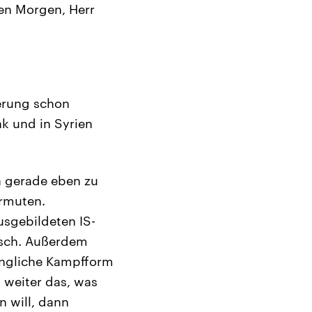
ten Morgen, Herr
ierung schon
k und in Syrien
 ja gerade eben zu
ermuten.
usgebildeten IS-
tisch. Außerdem
rüngliche Kampfform
 weiter das, was
n will, dann