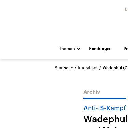
D
Themen
Sendungen
P
Die Nachrichten
Politik
/
/
Startseite
Interviews
Wadephul (CD
Hörspiel und Feature
Musik
Archiv
Anti-IS-Kampf
Wadephul (
Landtagswahl Sachsen-
USA
Anhalt 2026
Aktuel