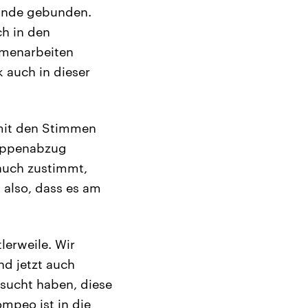
Hände gebunden.
ch in den
mmenarbeiten
k auch in dieser
 mit den Stimmen
ruppenabzug
auch zustimmt,
 also, dass es am
lerweile. Wir
nd jetzt auch
rsucht haben, diese
mpeo ist in die