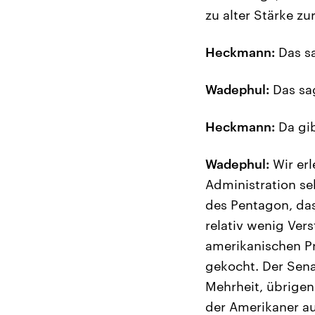
zu alter Stärke 
Heckmann:
Das sa
Wadephul:
Das sa
Heckmann:
Da gib
Wadephul:
Wir erl
Administration se
des Pentagon, das
relativ wenig Ver
amerikanischen Pr
gekocht. Der Sena
Mehrheit, übrigen
der Amerikaner au