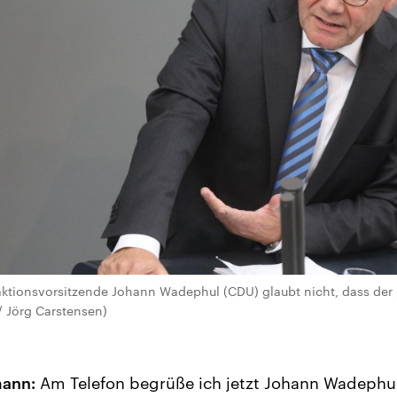
raktionsvorsitzende Johann Wadephul (CDU) glaubt nicht, dass der „
 / Jörg Carstensen)
mann:
Am Telefon begrüße ich jetzt Johann Wadephul