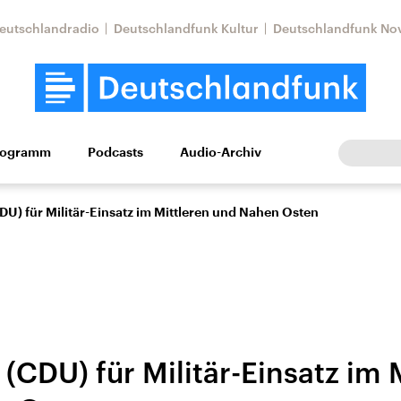
eutschlandradio
Deutschlandfunk Kultur
Deutschlandfunk No
rogramm
Podcasts
Audio-Archiv
Wirtschaft
Wissen
Kultur
Europa
Gesellschaf
U) für Militär-Einsatz im Mittleren und Nahen Osten
CDU) für Militär-Einsatz im 
Nahostkonflikt
Iran
le Beiträge,
Aktuelle Lage und
Aktuelle Lage und