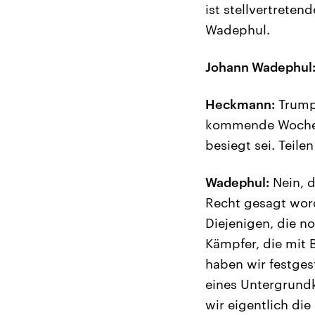
ist stellvertrete
Wadephul.
Johann Wadephul
Heckmann:
Trump 
kommende Woche b
besiegt sei. Teile
Wadephul:
Nein, di
Recht gesagt word
Diejenigen, die n
Kämpfer, die mit B
haben wir festges
eines Untergrundk
wir eigentlich di