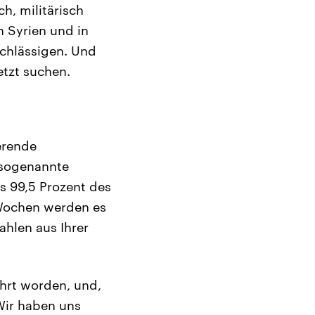
h, militärisch
n Syrien und in
achlässigen. Und
etzt suchen.
erende
 sogenannte
ls 99,5 Prozent des
 Wochen werden es
ahlen aus Ihrer
ührt worden, und,
Wir haben uns