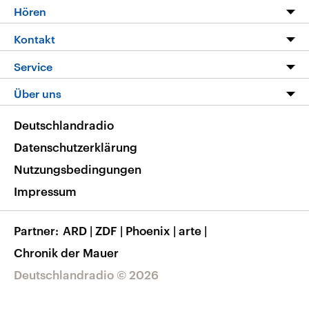
Programm
Hören
Alle Sendungen
Livestream
Kontakt
Die Nachrichten
Audios
Hörerservice
Service
Nachrichtenleicht
Podcasts
Social Media
FAQ
Über uns
Neue Beiträge auf dlf.de
Deutschlandfunk App
Newsletter
Deutschlandradio
Themen-Schwerpunkte
Nachrichten App
Deutschlandradio
Veranstaltungen
Presse
Frequenzen
Datenschutzerklärung
Musikliste
Ausbildung und Karriere
Nutzungsbedingungen
RSS
Transparenz
Impressum
Korrekturen
Barrierefreiheit
Partner
ARD
|
ZDF
|
Phoenix
|
arte
|
Chronik der Mauer
Deutschlandradio © 2026