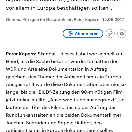
CDU, SPD und FDP regiert.-
aktuelle Weltgeschehen.
vor allem in Europa beschäftigen sollten“.
Umfragen, Prognosen,
Wahlprogramme, aktuelle Berichte
Sendungen
Programm
Podcasts
und Hintergründe zu den Parteien
Gemma Pörzgen im Gespräch mit Peter Kapern
|
15.06.2017
und Kandidaten der anstehenden
Wahl.
Audio-Archiv
Abonnieren
Link
Emai
kopieren/te
Peter Kapern:
Skandal – dieses Label war schnell zur
Hand, als die Sache bekannt wurde. Da hatten der
WDR und Arte eine Dokumentation in Auftrag
gegeben, das Thema: der Antisemitismus in Europa.
Ausgestrahlt wurde diese Dokumentation aber nie, so
lange, bis die „BILD“-Zeitung den 90-minütigen Film
jetzt online stellte. „Auserwählt und ausgegrenzt“, so
lautete der Titel des Films, der, so der Auftrag der
Rundfunkanstalten an die beiden Dokumentarfilmer
Joachim Schröder und Sophie Haffner, den
Antisemitismus in Europa dokumentieren sollte.