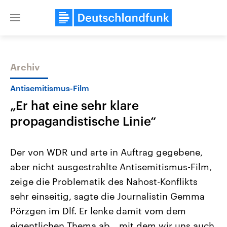
Close
menu
Archiv
Themen
Antisemitismus-Film
„Er hat eine sehr klare
propagandistische Linie“
Der von WDR und arte in Auftrag gegebene,
aber nicht ausgestrahlte Antisemitismus-Film,
Landtagswahl Sachsen-Anhalt
USA
zeige die Problematik des Nahost-Konflikts
2026
Aktuelle Beiträge, Analys
Alle Informationen
Hintergründe
sehr einseitig, sagte die Journalistin Gemma
Sachsen-Anhalt wählt am 6.
Wirtschaftlich und militäri
September 2026 einen neuen
gehören die Vereinigten S
Pörzgen im Dlf. Er lenke damit vom dem
Landtag. Seit 2021 wird das
den mächtigsten Ländern 
eigentlichen Thema ab, „mit dem wir uns auch
Bundesland von einer Koalition aus
mit großem Einfluss auf d