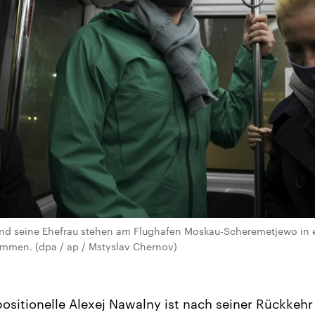
und seine Ehefrau stehen am Flughafen Moskau-Scheremetjewo in e
mmen. (dpa / ap / Mstyslav Chernov)
ositionelle Alexej Nawalny ist nach seiner Rückkeh