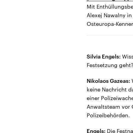
Mit Enthüllungsbe
Alexej Nawalny in
Osteuropa-Kenner
Silvia Engels:
Wiss
Festsetzung geht
Nikolaos Gazeas:
W
keine Nachricht da
einer Polizeiwache
Anwaltsteam vor O
Polizeibehörden.
Engels:
Die Festn