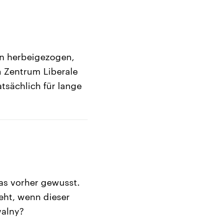
en herbeigezogen,
 Zentrum Liberale
tsächlich für lange
as vorher gewusst.
eht, wenn dieser
walny?