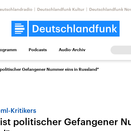
eutschlandradio
Deutschlandfunk Kultur
Deutschlandfunk No
rogramm
Podcasts
Audio-Archiv
Wirtschaft
Wissen
Kultur
Europa
Gesellschaf
 politischer Gefangener Nummer eins in Russland″
ml-Kritikers
ist politischer Gefangener 
tkonflikt
Iran
Faktenchecks
In unseren Faktenc
lle Lage und
Aktuelle Lage und