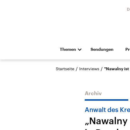
D
Themen
Sendungen
P
Die Nachrichten
Politik
/
/
Startseite
Interviews
"Nawalny ist
Hörspiel und Feature
Musik
Archiv
Anwalt des Kre
„Nawalny 
USA
Nahos
Aktuelle Beiträge,
Aktue