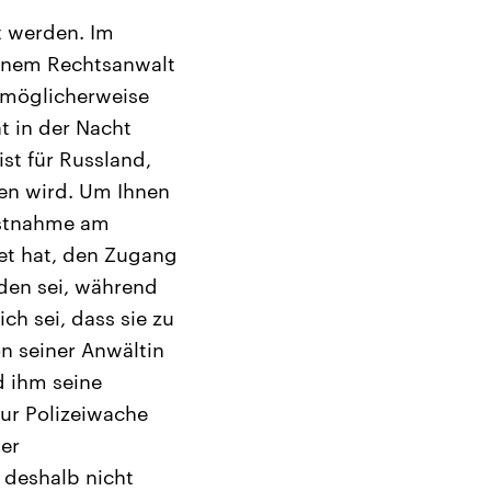
t werden. Im
einem Rechtsanwalt
n möglicherweise
t in der Nacht
st für Russland,
en wird. Um Ihnen
estnahme am
tet hat, den Zugang
den sei, während
ch sei, dass sie zu
n seiner Anwältin
d ihm seine
zur Polizeiwache
er
 deshalb nicht