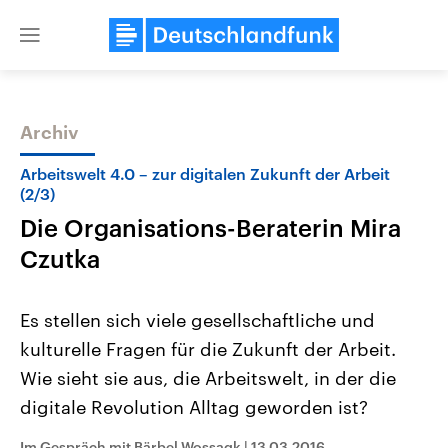
Close
menu
Archiv
Themen
Arbeitswelt 4.0 – zur digitalen Zukunft der Arbeit
(2/3)
Die Organisations-Beraterin Mira
Czutka
Es stellen sich viele gesellschaftliche und
kulturelle Fragen für die Zukunft der Arbeit.
Landtagswahl Sachsen-Anhalt
USA
2026
Aktuelle Beiträge, Analys
Wie sieht sie aus, die Arbeitswelt, in der die
Alle Informationen
Hintergründe
Sachsen-Anhalt wählt am 6.
Wirtschaftlich und militäri
digitale Revolution Alltag geworden ist?
September 2026 einen neuen
gehören die Vereinigten S
Landtag. Seit 2021 wird das
den mächtigsten Ländern 
Bundesland von einer Koalition aus
mit großem Einfluss auf d
Im Gespräch mit Bärbel Wossagk
|
13.03.2016