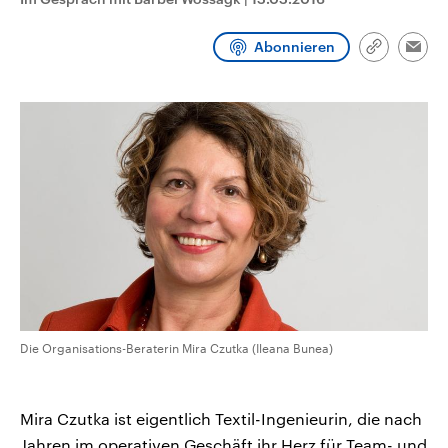
CDU, SPD und FDP regiert.-
aktuelle Weltgeschehen.
Umfragen, Prognosen,
Wahlprogramme, aktuelle Berichte
Abonnieren
Link
Emai
Sendungen
Programm
Podcasts
und Hintergründe zu den Parteien
kopieren/te
und Kandidaten der anstehenden
Wahl.
Audio-Archiv
Die Organisations-Beraterin Mira Czutka (Ileana Bunea)
Mira Czutka ist eigentlich Textil-Ingenieurin, die nach
Jahren im operativen Geschäft ihr Herz für Team- und