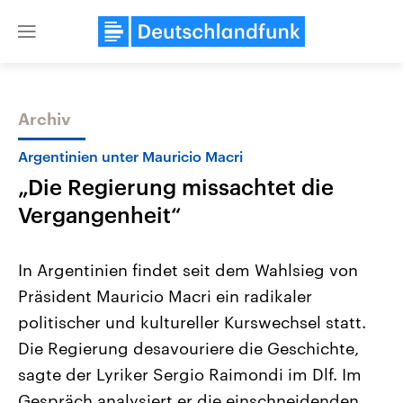
Close
menu
Archiv
Themen
Argentinien unter Mauricio Macri
„Die Regierung missachtet die
Vergangenheit“
In Argentinien findet seit dem Wahlsieg von
Präsident Mauricio Macri ein radikaler
Landtagswahl Sachsen-Anhalt
USA
politischer und kultureller Kurswechsel statt.
2026
Aktuelle Beiträge, Analys
Alle Informationen
Hintergründe
Die Regierung desavouriere die Geschichte,
Sachsen-Anhalt wählt am 6.
Wirtschaftlich und militäri
September 2026 einen neuen
gehören die Vereinigten S
sagte der Lyriker Sergio Raimondi im Dlf. Im
Landtag. Seit 2021 wird das
den mächtigsten Ländern 
Gespräch analysiert er die einschneidenden
Bundesland von einer Koalition aus
mit großem Einfluss auf d