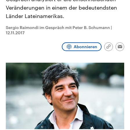
CDU, SPD und FDP regiert.-
aktuelle Weltgeschehen.
Veränderungen in einem der bedeutendsten
Umfragen, Prognosen,
Wahlprogramme, aktuelle Berichte
Länder Lateinamerikas.
Sendungen
Programm
Podcasts
und Hintergründe zu den Parteien
und Kandidaten der anstehenden
Wahl.
Sergio Raimondi im Gespräch mit Peter B. Schumann
|
Audio-Archiv
12.11.2017
Abonnieren
Link
Emai
kopieren/te