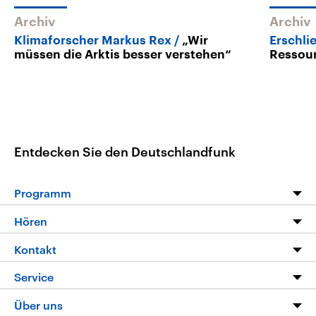
Archiv
Archiv
Klimaforscher Markus Rex
„Wir
Erschli
müssen die Arktis besser verstehen“
Ressou
Entdecken Sie den Deutschlandfunk
Programm
Programm
Hören
Alle Sendungen
Livestream
Kontakt
Die Nachrichten
Audios
Hörerservice
Service
Nachrichtenleicht
Podcasts
Social Media
FAQ
Über uns
Neue Beiträge auf dlf.de
Deutschlandfunk App