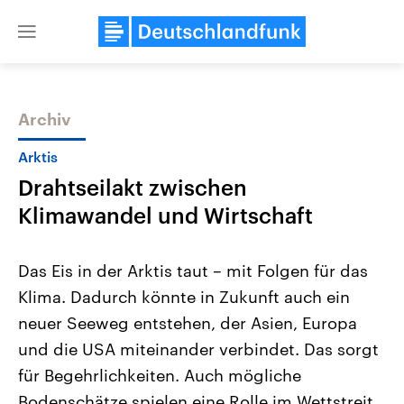
Close
menu
Archiv
Themen
Arktis
Drahtseilakt zwischen
Klimawandel und Wirtschaft
Das Eis in der Arktis taut – mit Folgen für das
Klima. Dadurch könnte in Zukunft auch ein
Landtagswahl Sachsen-Anhalt
USA
neuer Seeweg entstehen, der Asien, Europa
2026
Aktuelle Beiträge, Analys
Alle Informationen
Hintergründe
und die USA miteinander verbindet. Das sorgt
Sachsen-Anhalt wählt am 6.
Wirtschaftlich und militäri
September 2026 einen neuen
gehören die Vereinigten S
für Begehrlichkeiten. Auch mögliche
Landtag. Seit 2021 wird das
den mächtigsten Ländern 
Bodenschätze spielen eine Rolle im Wettstreit
Bundesland von einer Koalition aus
mit großem Einfluss auf d