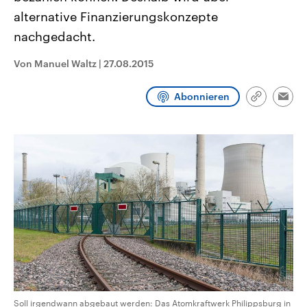
CDU, SPD und FDP regiert.-
aktuelle Weltgeschehen.
alternative Finanzierungskonzepte
Umfragen, Prognosen,
Wahlprogramme, aktuelle Berichte
nachgedacht.
Sendungen
Programm
Podcasts
und Hintergründe zu den Parteien
und Kandidaten der anstehenden
Wahl.
Von Manuel Waltz
|
27.08.2015
Audio-Archiv
Abonnieren
Link
Emai
kopieren/te
Soll irgendwann abgebaut werden: Das Atomkraftwerk Philippsburg in