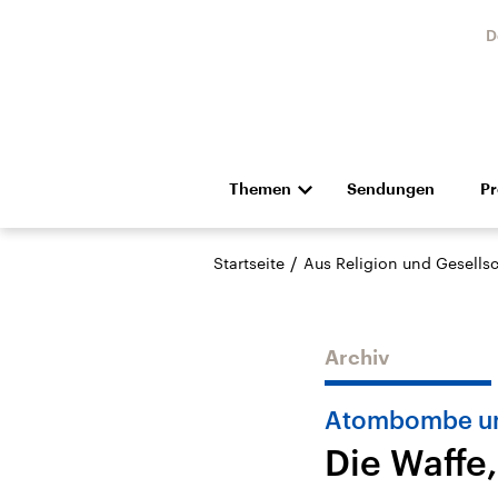
D
Themen
Sendungen
P
Die Nachrichten
Politik
/
Startseite
Aus Religion und Gesellsc
Hörspiel und Feature
Musik
Archiv
Atombombe un
Die Waffe,
USA
Nahos
Aktuelle Beiträge,
Aktue