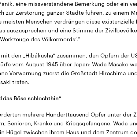
anik, eine missverstandene Bemerkung oder ein ver
ch zur Zerstörung ganzer Städte führen, zu einem 
die meisten Menschen verdrängen diese existenziell
, das auszusprechen und eine Stimme der Zivilbevölk
‚Werkzeuge des Völkermords‘.“
g mit den „Hibákusha“ zusammen, den Opfern der U
e vom August 1945 über Japan: Wada Masako war 
hne Vorwarnung zuerst die Großstadt Hiroshima und
aki trafen.
d das Böse schlechthin“
orderten mehrere Hunderttausend Opfer unter der Z
n, Senioren, Kranke und Kriegsgefangene. Wada un
 ein Hügel zwischen ihrem Haus und dem Zentrum de