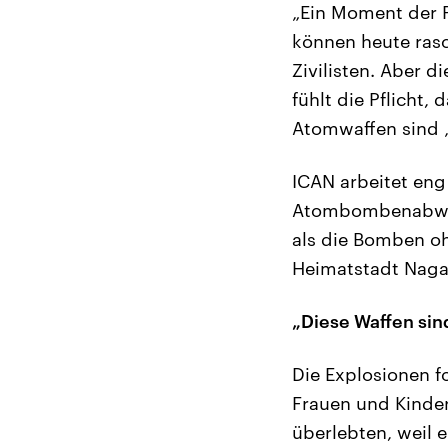
„Ein Moment der P
können heute ras
Zivilisten. Aber 
fühlt die Pflicht
Atomwaffen sind 
ICAN arbeitet en
Atombombenabwürf
als die Bomben o
Heimatstadt Nagas
„Diese Waffen sin
Die Explosionen f
Frauen und Kinder
überlebten, weil