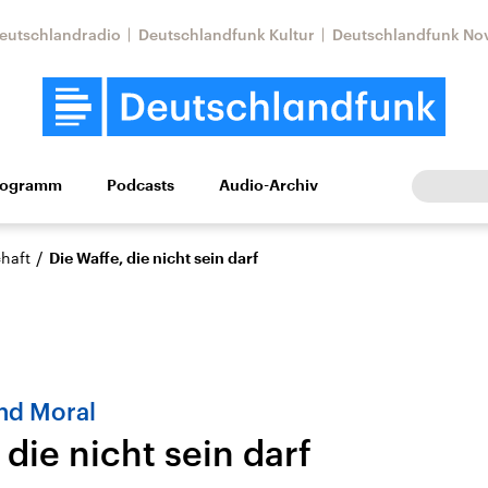
eutschlandradio
Deutschlandfunk Kultur
Deutschlandfunk No
rogramm
Podcasts
Audio-Archiv
Wirtschaft
Wissen
Kultur
Europa
Gesellschaf
/
haft
Die Waffe, die nicht sein darf
d Moral
 die nicht sein darf
tkonflikt
Iran
Faktenchecks
In unseren Faktenc
lle Lage und
Aktuelle Lage und