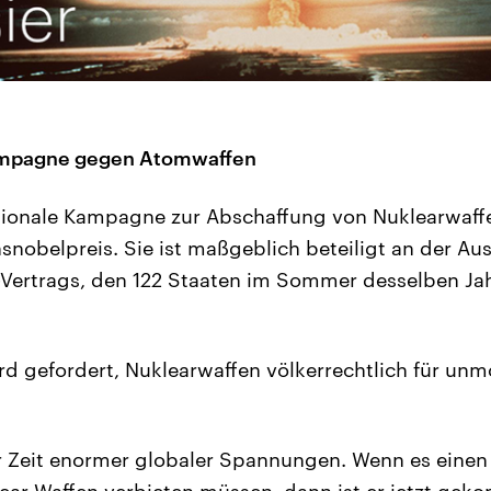
ampagne gegen Atomwaffen
ationale Kampagne zur Abschaffung von Nuklearwaffe
nsnobelpreis. Sie ist maßgeblich beteiligt an der Au
-Vertrags, den 122 Staaten im Sommer desselben Ja
rd gefordert, Nuklearwaffen völkerrechtlich für unmo
er Zeit enormer globaler Spannungen. Wenn es einen 
ar-Waffen verbieten müssen, dann ist er jetzt gek