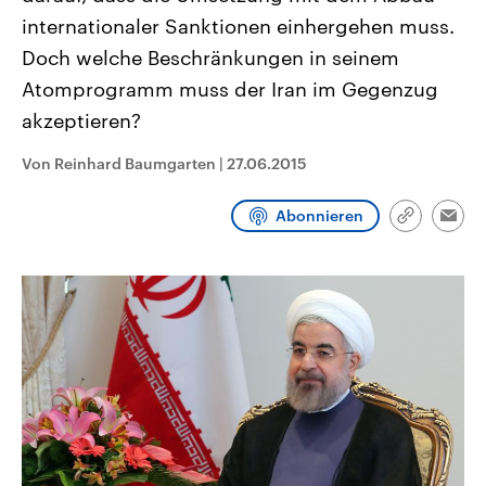
CDU, SPD und FDP regiert.-
aktuelle Weltgeschehen.
internationaler Sanktionen einhergehen muss.
Umfragen, Prognosen,
Wahlprogramme, aktuelle Berichte
Doch welche Beschränkungen in seinem
Sendungen
Programm
Podcasts
und Hintergründe zu den Parteien
und Kandidaten der anstehenden
Atomprogramm muss der Iran im Gegenzug
Wahl.
akzeptieren?
Audio-Archiv
Von Reinhard Baumgarten
|
27.06.2015
Abonnieren
Link
Emai
kopieren/te