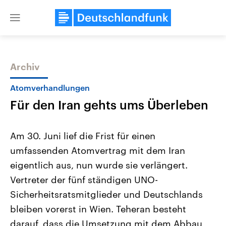
Close
menu
Archiv
Themen
Atomverhandlungen
Für den Iran gehts ums Überleben
Am 30. Juni lief die Frist für einen
umfassenden Atomvertrag mit dem Iran
eigentlich aus, nun wurde sie verlängert.
Landtagswahl Sachsen-Anhalt
USA
Vertreter der fünf ständigen UNO-
2026
Aktuelle Beiträge, Analys
Alle Informationen
Sicherheitsratsmitglieder und Deutschlands
Hintergründe
Sachsen-Anhalt wählt am 6.
Wirtschaftlich und militäri
bleiben vorerst in Wien. Teheran besteht
September 2026 einen neuen
gehören die Vereinigten S
Landtag. Seit 2021 wird das
den mächtigsten Ländern 
darauf, dass die Umsetzung mit dem Abbau
Bundesland von einer Koalition aus
mit großem Einfluss auf d