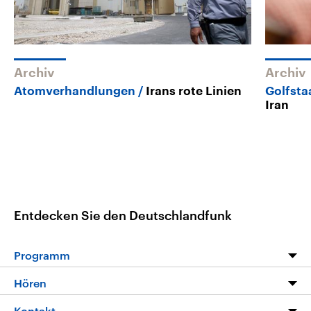
Archiv
Archiv
Atomverhandlungen
Irans rote Linien
Golfsta
Iran
Entdecken Sie den Deutschlandfunk
Programm
Programm
Hören
Alle Sendungen
Livestream
Kontakt