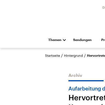
D
Themen
Sendungen
P
Die Nachrichten
Politik
/
/
Startseite
Hintergrund
Hervortret
Hörspiel und Feature
Musik
Archiv
Aufarbeitung d
Hervortre
USA
Nahos
Aktuelle Beiträge,
Aktue