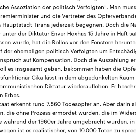
he Assoziation der politisch Verfolgten“. Man muss
remierminister und die Vertreter des Opferverbande
n Hauptstadt Tirana jederzeit begegnen. Doch die Nä
 unter der Diktatur Enver Hoxhas 15 Jahre in Haft s
ssen wurde, hat die Rollos vor den Fenstern herun
f der ehemaligen politisch Verfolgten um Entschäd
nspruch auf Kompensation. Doch die Auszahlung er
 soll es insgesamt geben, bekommen haben die Opfe
dsfunktionär Cika lässt in dem abgedunkelten Raum
kommunistischen Diktatur wiederaufleben. Er besch
n Erbes.
taat erkennt rund 7.860 Todesopfer an. Aber darin si
en, die ohne Prozess ermordet wurden, die im Wide
 während der 1960er-Jahre umgebracht wurden, in 
egen ist es realistischer, von 10.000 Toten zu spre