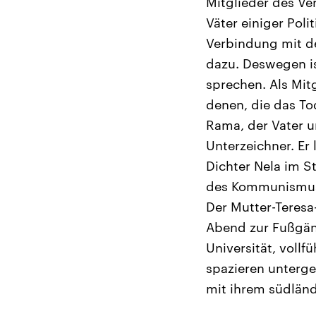
Mitglieder des Ve
Väter einiger Poli
Verbindung mit de
dazu. Deswegen is
sprechen. Als Mit
denen, die das To
Rama, der Vater u
Unterzeichner. Er 
Dichter Nela im S
des Kommunismus
Der Mutter-Teresa
Abend zur Fußgän
Universität, voll
spazieren unterge
mit ihrem südländ