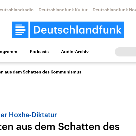
eutschlandradio
Deutschlandfunk Kultur
Deutschlandfunk No
rogramm
Podcasts
Audio-Archiv
Wirtschaft
Wissen
Kultur
Europa
Gesellschaf
en aus dem Schatten des Kommunismus
er Hoxha-Diktatur
ten aus dem Schatten des
tkonflikt
Iran
Faktenchecks
In unseren Faktenc
lle Lage und
Aktuelle Lage und