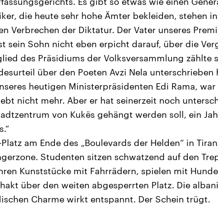
rfassungsgerichts. Es gibt so etwas wie einen Genera
tiker, die heute sehr hohe Ämter bekleiden, stehen in
n Verbrechen der Diktatur. Der Vater unseres Premi
t sein Sohn nicht eben erpicht darauf, über die Ve
glied des Präsidiums der Volksversammlung zählte s
desurteil über den Poeten Avzi Nela unterschrieben 
nseres heutigen Ministerpräsidenten Edi Rama, war 
lebt nicht mehr. Aber er hat seinerzeit noch untersc
tadtzentrum von Kukës gehängt werden soll, ein Ja
.“
-Platz am Ende des „Boulevards der Helden“ in Tiran
gerzone. Studenten sitzen schwatzend auf den Tre
führen Kunststücke mit Fahrrädern, spielen mit Hund
hakt über den weiten abgesperrten Platz. Die alban
ischen Charme wirkt entspannt. Der Schein trügt.