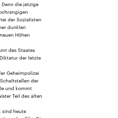
 Denn die jetzige
hochrangigen
tei der Sozialisten
iner dunklen
– neuen Höhen
Amt des Staates
ktatur der letzte
der Geheimpolizei
Schaltstellen der
iele und kommt
ater Teil des alten
t sind heute