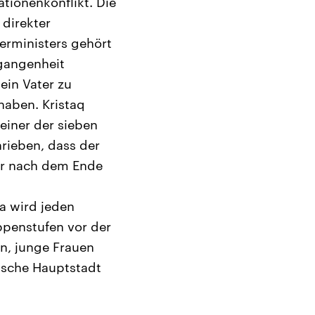
tionenkonflikt. Die
 direkter
erministers gehört
rgangenheit
ein Vater zu
haben. Kristaq
einer der sieben
hrieben, dass der
hr nach dem Ende
a wird jeden
ppenstufen vor der
en, junge Frauen
ische Hauptstadt