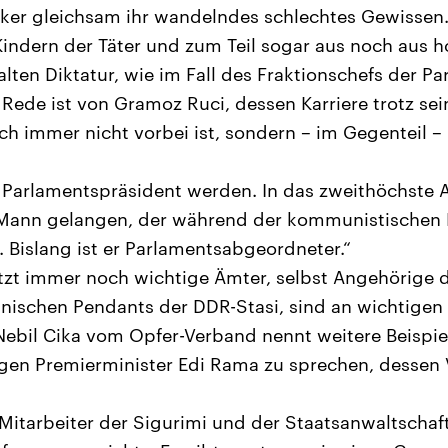
tiker gleichsam ihr wandelndes schlechtes Gewissen.
 Kindern der Täter und zum Teil sogar aus noch aus 
lten Diktatur, wie im Fall des Fraktionschefs der Par
 Rede ist von Gramoz Ruci, dessen Karriere trotz se
h immer nicht vorbei ist, sondern – im Gegenteil 
 Parlamentspräsident werden. In das zweithöchste 
Mann gelangen, der während der kommunistischen Di
. Bislang ist er Parlamentsabgeordneter.“
setzt immer noch wichtige Ämter, selbst Angehörige 
anischen Pendants der DDR-Stasi, sind an wichtigen 
 Nebil Cika vom Opfer-Verband nennt weitere Beisp
igen Premierminister Edi Rama zu sprechen, dessen V
Mitarbeiter der Sigurimi und der Staatsanwaltschaf