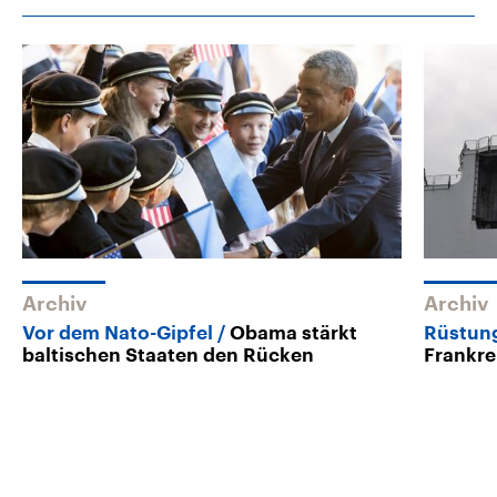
Archiv
Archiv
Vor dem Nato-Gipfel
Obama stärkt
Rüstun
baltischen Staaten den Rücken
Frankre