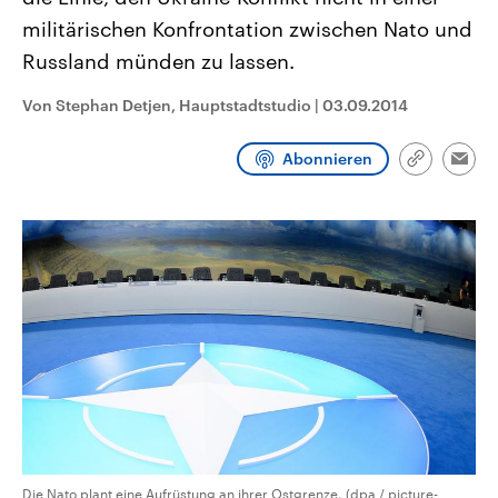
CDU, SPD und FDP regiert.-
aktuelle Weltgeschehen.
militärischen Konfrontation zwischen Nato und
Umfragen, Prognosen,
Wahlprogramme, aktuelle Berichte
Russland münden zu lassen.
Sendungen
Programm
Podcasts
und Hintergründe zu den Parteien
und Kandidaten der anstehenden
Wahl.
Von Stephan Detjen, Hauptstadtstudio
|
03.09.2014
Audio-Archiv
Abonnieren
Link
Emai
kopieren/te
Die Nato plant eine Aufrüstung an ihrer Ostgrenze. (dpa / picture-