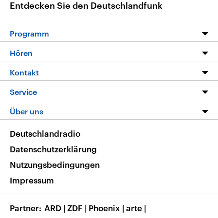
Entdecken Sie den Deutschlandfunk
Programm
Programm
Hören
Alle Sendungen
Livestream
Kontakt
Die Nachrichten
Audios
Hörerservice
Service
Nachrichtenleicht
Podcasts
Social Media
FAQ
Über uns
Neue Beiträge auf dlf.de
Deutschlandfunk App
Newsletter
Deutschlandradio
Themen-Schwerpunkte
Nachrichten App
Deutschlandradio
Veranstaltungen
Presse
Frequenzen
Datenschutzerklärung
Musikliste
Ausbildung und Karriere
Nutzungsbedingungen
RSS
Transparenz
Impressum
Korrekturen
Barrierefreiheit
Partner
ARD
|
ZDF
|
Phoenix
|
arte
|