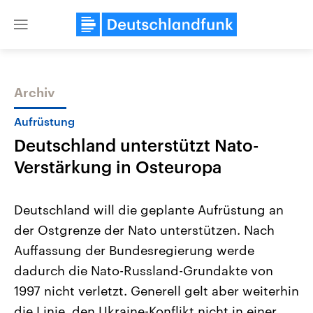
Close
menu
Archiv
Themen
Aufrüstung
Deutschland unterstützt Nato-
Verstärkung in Osteuropa
Deutschland will die geplante Aufrüstung an
der Ostgrenze der Nato unterstützen. Nach
Landtagswahl Sachsen-Anhalt
USA
Auffassung der Bundesregierung werde
2026
Aktuelle Beiträge, Analys
Alle Informationen
Hintergründe
dadurch die Nato-Russland-Grundakte von
Sachsen-Anhalt wählt am 6.
Wirtschaftlich und militäri
September 2026 einen neuen
gehören die Vereinigten S
1997 nicht verletzt. Generell gelt aber weiterhin
Landtag. Seit 2021 wird das
den mächtigsten Ländern 
die Linie, den Ukraine-Konflikt nicht in einer
Bundesland von einer Koalition aus
mit großem Einfluss auf d