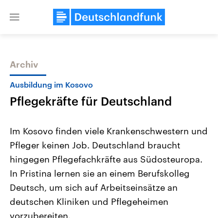
Close
menu
Archiv
Themen
Ausbildung im Kosovo
Pflegekräfte für Deutschland
Im Kosovo finden viele Krankenschwestern und
Pfleger keinen Job. Deutschland braucht
hingegen Pflegefachkräfte aus Südosteuropa.
Landtagswahl Sachsen-Anhalt
USA
In Pristina lernen sie an einem Berufskolleg
2026
Aktuelle Beiträge, Analys
Alle Informationen
Deutsch, um sich auf Arbeitseinsätze an
Hintergründe
Sachsen-Anhalt wählt am 6.
Wirtschaftlich und militäri
deutschen Kliniken und Pflegeheimen
September 2026 einen neuen
gehören die Vereinigten S
Landtag. Seit 2021 wird das
den mächtigsten Ländern 
vorzubereiten.
Bundesland von einer Koalition aus
mit großem Einfluss auf d