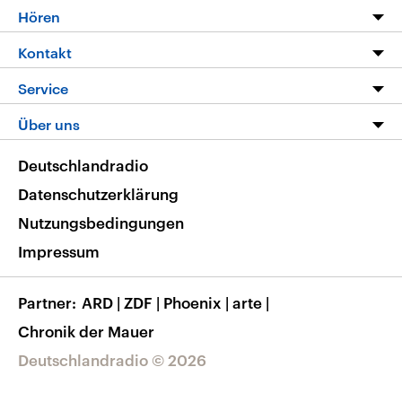
Programm
Hören
Alle Sendungen
Livestream
Kontakt
Die Nachrichten
Audios
Hörerservice
Service
Nachrichtenleicht
Podcasts
Social Media
FAQ
Über uns
Neue Beiträge auf dlf.de
Deutschlandfunk App
Newsletter
Deutschlandradio
Themen-Schwerpunkte
Nachrichten App
Deutschlandradio
Veranstaltungen
Presse
Frequenzen
Datenschutzerklärung
Musikliste
Ausbildung und Karriere
Nutzungsbedingungen
RSS
Transparenz
Impressum
Korrekturen
Barrierefreiheit
Partner
ARD
|
ZDF
|
Phoenix
|
arte
|
Chronik der Mauer
Deutschlandradio © 2026