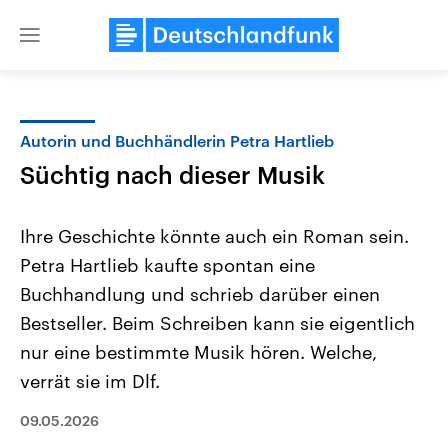
Close
menu
Autorin und Buchhändlerin Petra Hartlieb
Themen
Süchtig nach dieser Musik
Ihre Geschichte könnte auch ein Roman sein.
Petra Hartlieb kaufte spontan eine
Buchhandlung und schrieb darüber einen
Bestseller. Beim Schreiben kann sie eigentlich
nur eine bestimmte Musik hören. Welche,
Landtagswahl Sachsen-Anhalt
USA
2026
Aktuelle Beiträge, Analys
verrät sie im Dlf.
Alle Informationen
Hintergründe
Sachsen-Anhalt wählt am 6.
Wirtschaftlich und militäri
September 2026 einen neuen
gehören die Vereinigten S
09.05.2026
Landtag. Seit 2021 wird das
den mächtigsten Ländern 
Bundesland von einer Koalition aus
mit großem Einfluss auf d