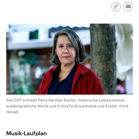
CDU, SPD und FDP regiert.-
aktuelle Weltgeschehen.
Umfragen, Prognosen,
Link
Emai
Wahlprogramme, aktuelle Berichte
kopieren/te
Sendungen
Programm
Podcasts
und Hintergründe zu den Parteien
und Kandidaten der anstehenden
Wahl.
Audio-Archiv
Seit 2011 schreibt Petra Hartlieb Bücher: historische Liebesromane,
autobiografische Werke und Krimis für Erwachsene und Kinder. (Ulrik
Hölzel)
Musik-Laufplan