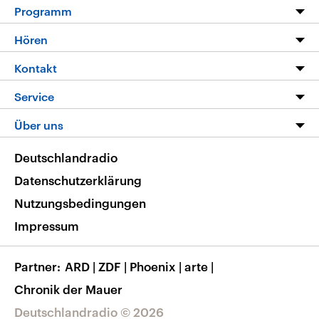
Programm
Programm
Hören
Alle Sendungen
Livestream
Kontakt
Die Nachrichten
Audios
Hörerservice
Service
Nachrichtenleicht
Podcasts
Social Media
FAQ
Über uns
Neue Beiträge auf dlf.de
Deutschlandfunk App
Newsletter
Deutschlandradio
Themen-Schwerpunkte
Nachrichten App
Deutschlandradio
Veranstaltungen
Presse
Frequenzen
Datenschutzerklärung
Musikliste
Ausbildung und Karriere
Nutzungsbedingungen
RSS
Transparenz
Impressum
Korrekturen
Barrierefreiheit
Partner
ARD
|
ZDF
|
Phoenix
|
arte
|
Chronik der Mauer
Deutschlandradio © 2026