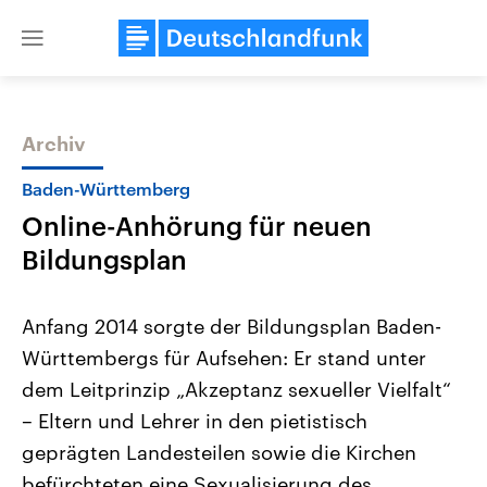
Close
menu
Archiv
Themen
Baden-Württemberg
Online-Anhörung für neuen
Bildungsplan
Anfang 2014 sorgte der Bildungsplan Baden-
Württembergs für Aufsehen: Er stand unter
Landtagswahl Sachsen-Anhalt
USA
dem Leitprinzip „Akzeptanz sexueller Vielfalt“
2026
Aktuelle Beiträge, Analys
Alle Informationen
Hintergründe
– Eltern und Lehrer in den pietistisch
Sachsen-Anhalt wählt am 6.
Wirtschaftlich und militäri
September 2026 einen neuen
gehören die Vereinigten S
geprägten Landesteilen sowie die Kirchen
Landtag. Seit 2021 wird das
den mächtigsten Ländern 
befürchteten eine Sexualisierung des
Bundesland von einer Koalition aus
mit großem Einfluss auf d