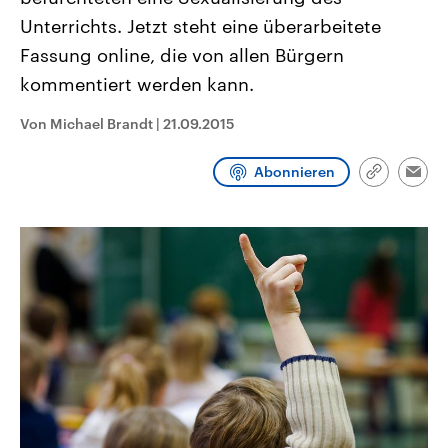
CDU, SPD und FDP regiert.-
aktuelle Weltgeschehen.
Unterrichts. Jetzt steht eine überarbeitete
Umfragen, Prognosen,
Wahlprogramme, aktuelle Berichte
Fassung online, die von allen Bürgern
Sendungen
Programm
Podcasts
und Hintergründe zu den Parteien
und Kandidaten der anstehenden
kommentiert werden kann.
Wahl.
Audio-Archiv
Von Michael Brandt
|
21.09.2015
Abonnieren
Link
Emai
kopieren/te