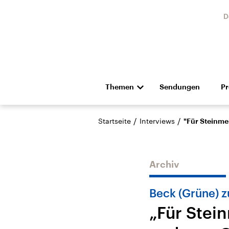
D
Themen
Sendungen
P
Die Nachrichten
Politik
/
/
Startseite
Interviews
"Für Steinme
Hörspiel und Feature
Musik
Archiv
Beck (Grüne) z
„Für Stei
Landtagswahl Sachsen-
USA
Anhalt 2026
Aktuel