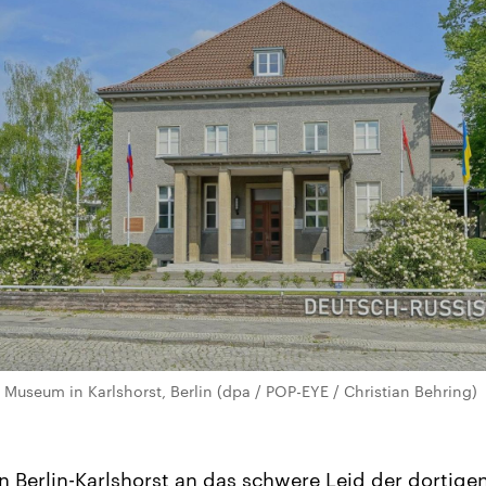
Museum in Karlshorst, Berlin (dpa / POP-EYE / Christian Behring)
in Berlin-Karlshorst an das schwere Leid der dortig