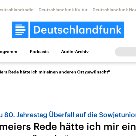
eutschlandradio
Deutschlandfunk Kultur
Deutschlandfunk No
rogramm
Podcasts
Audio-Archiv
Wirtschaft
Wissen
Kultur
Europa
Gesellschaf
iers Rede hätte ich mir einen anderen Ort gewünscht"
u 80. Jahrestag Überfall auf die Sowjetunio
nmeiers Rede hätte ich mir ei
Nahostkonflikt
Iran
le Beiträge,
Aktuelle Lage und
Aktuelle Lage und