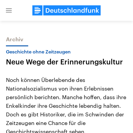
Close
menu
Archiv
Themen
Geschichte ohne Zeitzeugen
Neue Wege der Erinnerungskultur
Noch können Überlebende des
Nationalsozialismus von ihren Erlebnissen
persönlich berichten. Manche hoffen, dass ihre
Landtagswahl Sachsen-Anhalt
USA
Enkelkinder ihre Geschichte lebendig halten.
2026
Aktuelle Beiträge, Analys
Alle Informationen
Doch es gibt Historiker, die im Schwinden der
Hintergründe
Sachsen-Anhalt wählt am 6.
Wirtschaftlich und militäri
Zeitzeugen eine Chance für die
September 2026 einen neuen
gehören die Vereinigten S
Landtag. Seit 2021 wird das
den mächtigsten Ländern 
Geschichtswissenschaft sehen.
Bundesland von einer Koalition aus
mit großem Einfluss auf d