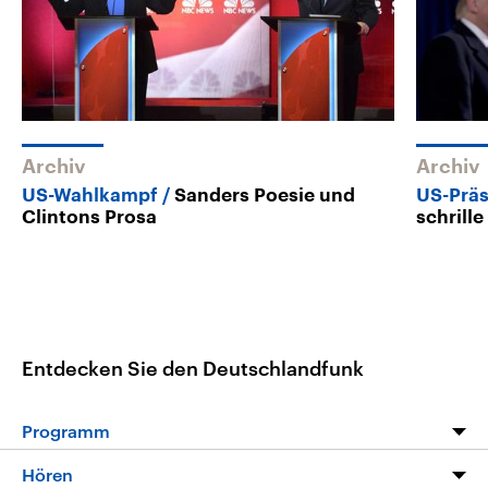
Archiv
Archiv
US-Wahlkampf
Sanders Poesie und
US-Präs
Clintons Prosa
schrill
Entdecken Sie den Deutschlandfunk
Programm
Programm
Hören