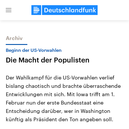
Close
menu
Archiv
Themen
Beginn der US-Vorwahlen
Die Macht der Populisten
Der Wahlkampf für die US-Vorwahlen verlief
bislang chaotisch und brachte überraschende
Entwicklungen mit sich. Mit Iowa trifft am 1.
Landtagswahl Sachsen-Anhalt
USA
Februar nun der erste Bundesstaat eine
2026
Aktuelle Beiträge, Analys
Alle Informationen
Entscheidung darüber, wer in Washington
Hintergründe
Sachsen-Anhalt wählt am 6.
Wirtschaftlich und militäri
künftig als Präsident den Ton angeben soll.
September 2026 einen neuen
gehören die Vereinigten S
Landtag. Seit 2021 wird das
den mächtigsten Ländern 
Bundesland von einer Koalition aus
mit großem Einfluss auf d