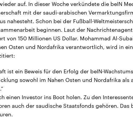
ieder auf. In dieser Woche verkündete die beIN Me
nerschaft mit der saudi-arabischen Vermarktungsfi
us nahesteht. Schon bei der Fußball-Weltmeisters
sammenarbeit beginnen. Laut der Nachrichtenagent
ert von 150 Millionen US Dollar. Mohammad Al-Suba
en Osten und Nordafrika verantwortlich, wird in ein
itiert:
aft ist ein Beweis für den Erfolg der beIN-Wachstum
cklung sowohl im Nahen Osten und Nordafrika als a
.“
ch einen Investor ins Boot holen. Zu den Interessent
oren auch der saudische Staatsfonds gehören. Das 
uren.