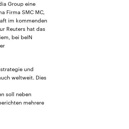
dia Group eine
rma Firma SMC MC,
chaft im kommenden
ur Reuters hat das
iem, bei beIN
er
sstrategie und
uch weltweit. Dies
en soll neben
berichten mehrere