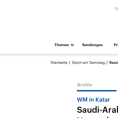
D
Themen
Sendungen
P
Die Nachrichten
Politik
/
/
Startseite
Sport am Samstag
Saud
Hörspiel und Feature
Musik
Archiv
WM in Katar
Saudi-Ara
Landtagswahl Sachsen-
USA
Anhalt 2026
Aktuel