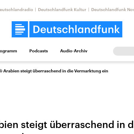
eutschlandradio
Deutschlandfunk Kultur
Deutschlandfunk No
rogramm
Podcasts
Audio-Archiv
Wirtschaft
Wissen
Kultur
Europa
Gesellschaf
i-Arabien steigt überraschend in die Vermarktung ein
bien steigt überraschend in d
Nahostkonflikt
Iran
le Beiträge,
Aktuelle Lage und
Aktuelle Lage und