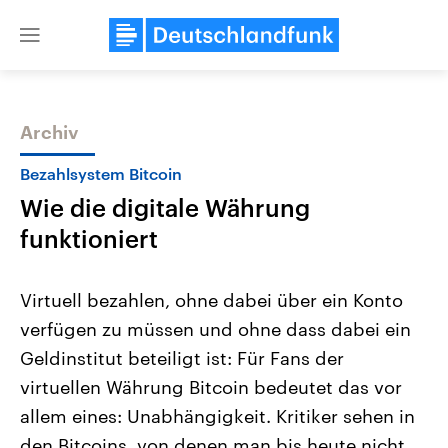
Close
menu
Archiv
Themen
Bezahlsystem Bitcoin
Wie die digitale Währung
funktioniert
Virtuell bezahlen, ohne dabei über ein Konto
verfügen zu müssen und ohne dass dabei ein
Landtagswahl Sachsen-Anhalt
USA
Geldinstitut beteiligt ist: Für Fans der
2026
Aktuelle Beiträge, Analys
Alle Informationen
Hintergründe
virtuellen Währung Bitcoin bedeutet das vor
Sachsen-Anhalt wählt am 6.
Wirtschaftlich und militäri
September 2026 einen neuen
gehören die Vereinigten S
allem eines: Unabhängigkeit. Kritiker sehen in
Landtag. Seit 2021 wird das
den mächtigsten Ländern 
den Bitcoins, von denen man bis heute nicht
Bundesland von einer Koalition aus
mit großem Einfluss auf d