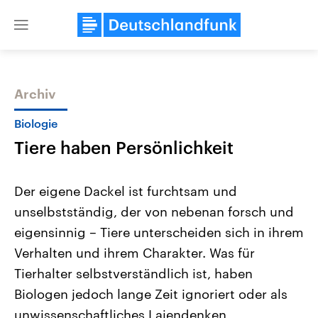
Close
menu
Archiv
Themen
Biologie
Tiere haben Persönlichkeit
Der eigene Dackel ist furchtsam und
unselbstständig, der von nebenan forsch und
eigensinnig – Tiere unterscheiden sich in ihrem
Landtagswahl Sachsen-Anhalt
USA
Verhalten und ihrem Charakter. Was für
2026
Aktuelle Beiträge, Analys
Alle Informationen
Tierhalter selbstverständlich ist, haben
Hintergründe
Sachsen-Anhalt wählt am 6.
Wirtschaftlich und militäri
Biologen jedoch lange Zeit ignoriert oder als
September 2026 einen neuen
gehören die Vereinigten S
Landtag. Seit 2021 wird das
den mächtigsten Ländern 
unwissenschaftliches Laiendenken
Bundesland von einer Koalition aus
mit großem Einfluss auf d