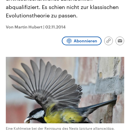
CDU, SPD und FDP regiert.-
aktuelle Weltgeschehen.
abqualifiziert. Es schien nicht zur klassischen
Umfragen, Prognosen,
Wahlprogramme, aktuelle Berichte
Evolutionstheorie zu passen.
Sendungen
Programm
Podcasts
und Hintergründe zu den Parteien
und Kandidaten der anstehenden
Wahl.
Von Martin Hubert
|
02.11.2014
Audio-Archiv
Abonnieren
Link
Emai
kopieren/te
Eine Kohlmeise bei der Reinigung des Nests (picture alliance/dpa,