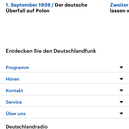
1. September 1939
Der deutsche
Zweiter
Überfall auf Polen
lassen 
Entdecken Sie den Deutschlandfunk
Programm
Programm
Hören
Alle Sendungen
Livestream
Kontakt
Die Nachrichten
Audios
Hörerservice
Service
Nachrichtenleicht
Podcasts
Social Media
FAQ
Über uns
Neue Beiträge auf dlf.de
Deutschlandfunk App
Newsletter
Deutschlandradio
Themen-Schwerpunkte
Nachrichten App
Deutschlandradio