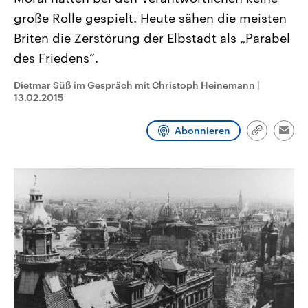
CDU, SPD und FDP regiert.-
aktuelle Weltgeschehen.
große Rolle gespielt. Heute sähen die meisten
Umfragen, Prognosen,
Wahlprogramme, aktuelle Berichte
Briten die Zerstörung der Elbstadt als „Parabel
Sendungen
Programm
Podcasts
und Hintergründe zu den Parteien
und Kandidaten der anstehenden
des Friedens“.
Wahl.
Audio-Archiv
Dietmar Süß im Gespräch mit Christoph Heinemann
|
13.02.2015
Abonnieren
Link
Emai
kopieren/te