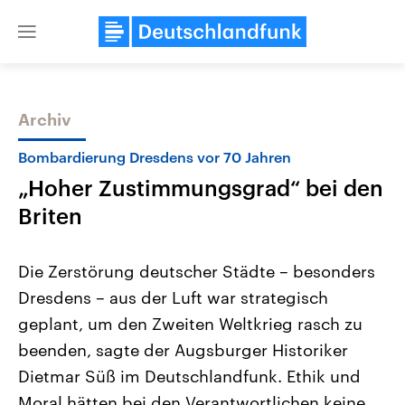
Close
menu
Archiv
Themen
Bombardierung Dresdens vor 70 Jahren
„Hoher Zustimmungsgrad“ bei den
Briten
Die Zerstörung deutscher Städte – besonders
Dresdens – aus der Luft war strategisch
Landtagswahl Sachsen-Anhalt
USA
geplant, um den Zweiten Weltkrieg rasch zu
2026
Aktuelle Beiträge, Analys
Alle Informationen
Hintergründe
beenden, sagte der Augsburger Historiker
Sachsen-Anhalt wählt am 6.
Wirtschaftlich und militäri
September 2026 einen neuen
gehören die Vereinigten S
Dietmar Süß im Deutschlandfunk. Ethik und
Landtag. Seit 2021 wird das
den mächtigsten Ländern 
Moral hätten bei den Verantwortlichen keine
Bundesland von einer Koalition aus
mit großem Einfluss auf d