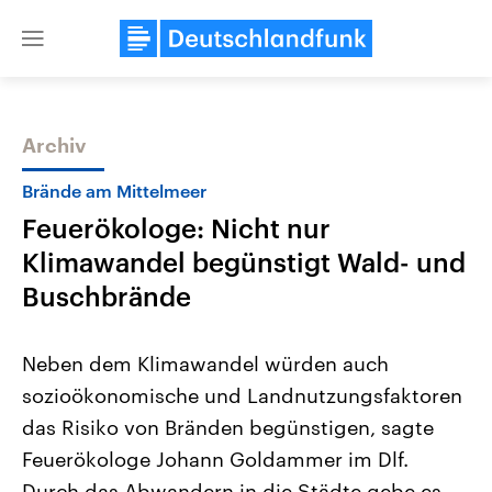
Close
menu
Archiv
Themen
Brände am Mittelmeer
Feuerökologe: Nicht nur
Klimawandel begünstigt Wald- und
Buschbrände
Neben dem Klimawandel würden auch
Landtagswahl Sachsen-Anhalt
USA
sozioökonomische und Landnutzungsfaktoren
2026
Aktuelle Beiträge, Analys
Alle Informationen
Hintergründe
das Risiko von Bränden begünstigen, sagte
Sachsen-Anhalt wählt am 6.
Wirtschaftlich und militäri
September 2026 einen neuen
gehören die Vereinigten S
Feuerökologe Johann Goldammer im Dlf.
Landtag. Seit 2021 wird das
den mächtigsten Ländern 
Bundesland von einer Koalition aus
Durch das Abwandern in die Städte gebe es
mit großem Einfluss auf d