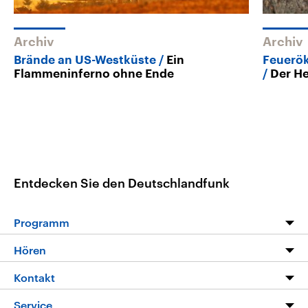
Archiv
Archiv
Brände an US-Westküste
Ein
Feuerö
Flammeninferno ohne Ende
Der He
Entdecken Sie den Deutschlandfunk
Programm
Programm
Hören
Alle Sendungen
Livestream
Kontakt
Die Nachrichten
Audios
Hörerservice
Service