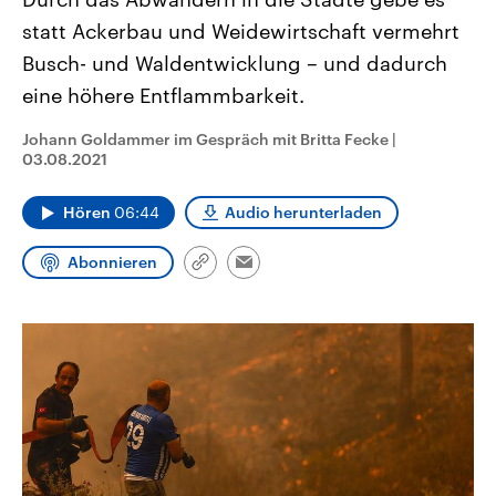
CDU, SPD und FDP regiert.-
aktuelle Weltgeschehen.
statt Ackerbau und Weidewirtschaft vermehrt
Umfragen, Prognosen,
Wahlprogramme, aktuelle Berichte
Busch- und Waldentwicklung – und dadurch
Sendungen
Programm
Podcasts
und Hintergründe zu den Parteien
und Kandidaten der anstehenden
eine höhere Entflammbarkeit.
Wahl.
Audio-Archiv
Johann Goldammer im Gespräch mit Britta Fecke
|
03.08.2021
Hören
06:44
Audio herunterladen
Abonnieren
Link
Email
kopieren/teilen