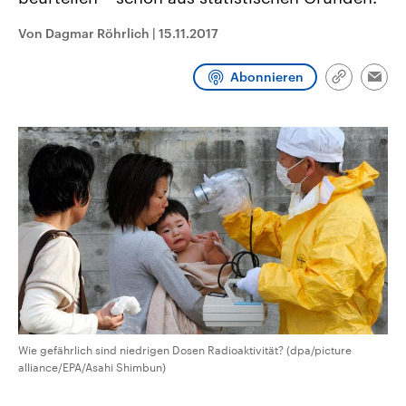
CDU, SPD und FDP regiert.-
aktuelle Weltgeschehen.
Umfragen, Prognosen,
Von Dagmar Röhrlich
|
15.11.2017
Wahlprogramme, aktuelle Berichte
Sendungen
Programm
Podcasts
und Hintergründe zu den Parteien
und Kandidaten der anstehenden
Abonnieren
Wahl.
Link
Emai
kopieren/te
Audio-Archiv
Wie gefährlich sind niedrigen Dosen Radioaktivität? (dpa/picture
alliance/EPA/Asahi Shimbun)