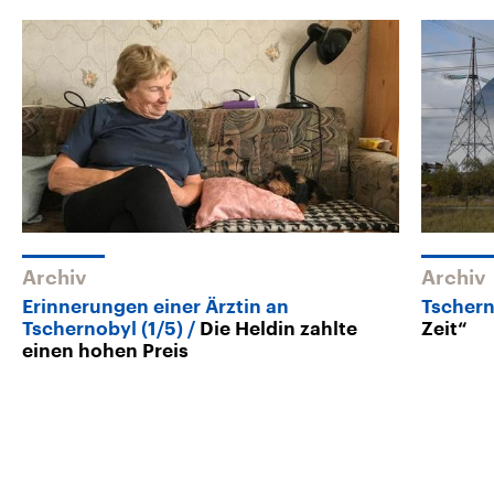
Archiv
Archiv
Erinnerungen einer Ärztin an
Tscher
Tschernobyl (1/5)
Die Heldin zahlte
Zeit“
einen hohen Preis