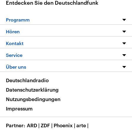
Entdecken Sie den Deutschlandfunk
Programm
Programm
Hören
Alle Sendungen
Livestream
Kontakt
Die Nachrichten
Audios
Hörerservice
Service
Nachrichtenleicht
Podcasts
Social Media
FAQ
Über uns
Neue Beiträge auf dlf.de
Deutschlandfunk App
Newsletter
Deutschlandradio
Themen-Schwerpunkte
Nachrichten App
Deutschlandradio
Veranstaltungen
Presse
Frequenzen
Datenschutzerklärung
Musikliste
Ausbildung und Karriere
Nutzungsbedingungen
RSS
Transparenz
Impressum
Korrekturen
Barrierefreiheit
Partner
ARD
|
ZDF
|
Phoenix
|
arte
|