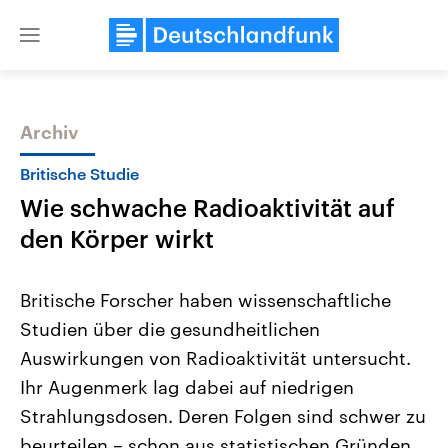
Close
menu
Archiv
Themen
Britische Studie
Wie schwache Radioaktivität auf
den Körper wirkt
Britische Forscher haben wissenschaftliche
Studien über die gesundheitlichen
Landtagswahl Sachsen-Anhalt
USA
Auswirkungen von Radioaktivität untersucht.
2026
Aktuelle Beiträge, Analys
Alle Informationen
Hintergründe
Ihr Augenmerk lag dabei auf niedrigen
Sachsen-Anhalt wählt am 6.
Wirtschaftlich und militäri
September 2026 einen neuen
gehören die Vereinigten S
Strahlungsdosen. Deren Folgen sind schwer zu
Landtag. Seit 2021 wird das
den mächtigsten Ländern 
beurteilen – schon aus statistischen Gründen.
Bundesland von einer Koalition aus
mit großem Einfluss auf d