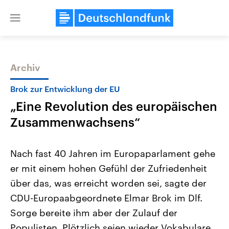
Close
menu
Archiv
Themen
Brok zur Entwicklung der EU
„Eine Revolution des europäischen
Zusammenwachsens“
Nach fast 40 Jahren im Europaparlament gehe
er mit einem hohen Gefühl der Zufriedenheit
Landtagswahl Sachsen-Anhalt
USA
über das, was erreicht worden sei, sagte der
2026
Aktuelle Beiträge, Analys
Alle Informationen
Hintergründe
CDU-Europaabgeordnete Elmar Brok im Dlf.
Sachsen-Anhalt wählt am 6.
Wirtschaftlich und militäri
September 2026 einen neuen
gehören die Vereinigten S
Sorge bereite ihm aber der Zulauf der
Landtag. Seit 2021 wird das
den mächtigsten Ländern 
Populisten. Plötzlich seien wieder Vokabulare
Bundesland von einer Koalition aus
mit großem Einfluss auf d