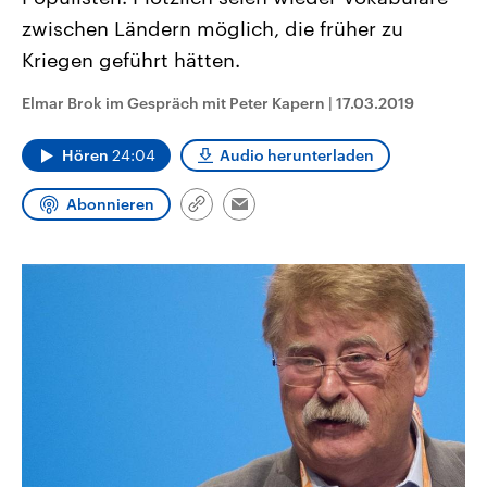
CDU, SPD und FDP regiert.-
aktuelle Weltgeschehen.
zwischen Ländern möglich, die früher zu
Umfragen, Prognosen,
Wahlprogramme, aktuelle Berichte
Kriegen geführt hätten.
Sendungen
Programm
Podcasts
und Hintergründe zu den Parteien
und Kandidaten der anstehenden
Wahl.
Elmar Brok im Gespräch mit Peter Kapern
|
17.03.2019
Audio-Archiv
Hören
24:04
Audio herunterladen
Abonnieren
Link
Email
kopieren/teilen