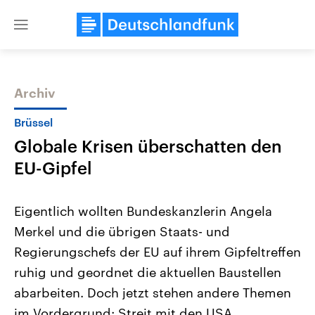
Close
menu
Archiv
Themen
Brüssel
Globale Krisen überschatten den
EU-Gipfel
Eigentlich wollten Bundeskanzlerin Angela
Merkel und die übrigen Staats- und
Landtagswahl Sachsen-Anhalt
USA
Regierungschefs der EU auf ihrem Gipfeltreffen
2026
Aktuelle Beiträge, Analys
Alle Informationen
Hintergründe
ruhig und geordnet die aktuellen Baustellen
Sachsen-Anhalt wählt am 6.
Wirtschaftlich und militäri
September 2026 einen neuen
gehören die Vereinigten S
abarbeiten. Doch jetzt stehen andere Themen
Landtag. Seit 2021 wird das
den mächtigsten Ländern 
im Vordergrund: Streit mit den USA,
Bundesland von einer Koalition aus
mit großem Einfluss auf d