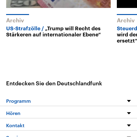
Archiv
Archiv
US-Strafzölle
„Trump will Recht des
Steuerd
Stärkeren auf internationaler Ebene“
wird de
ersetzt
Entdecken Sie den Deutschlandfunk
Programm
Programm
Hören
Alle Sendungen
Livestream
Kontakt
Die Nachrichten
Audios
Hörerservice