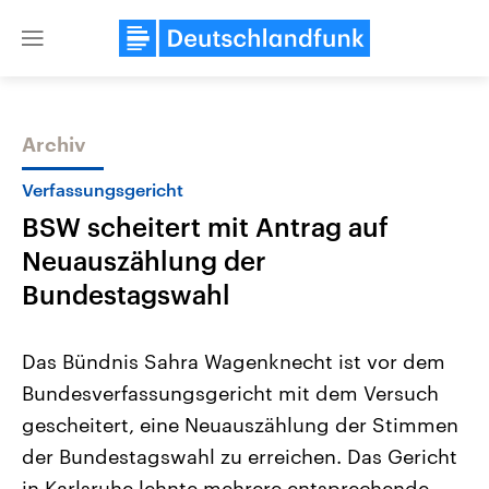
Close
menu
Archiv
Themen
Verfassungsgericht
BSW scheitert mit Antrag auf
Neuauszählung der
Bundestagswahl
Das Bündnis Sahra Wagenknecht ist vor dem
Landtagswahl Sachsen-Anhalt
USA
Bundesverfassungsgericht mit dem Versuch
2026
Aktuelle Beiträge, Analys
Alle Informationen
Hintergründe
gescheitert, eine Neuauszählung der Stimmen
Sachsen-Anhalt wählt am 6.
Wirtschaftlich und militäri
September 2026 einen neuen
gehören die Vereinigten S
der Bundestagswahl zu erreichen. Das Gericht
Landtag. Seit 2021 wird das
den mächtigsten Ländern 
Bundesland von einer Koalition aus
in Karlsruhe lehnte mehrere entsprechende
mit großem Einfluss auf d