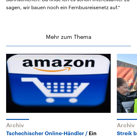
sagen, wir bauen noch ein Fernbusreisenetz auf.“
Mehr zum Thema
Archiv
Archiv
Tschechischer Online-Händler
Ein
Streik 