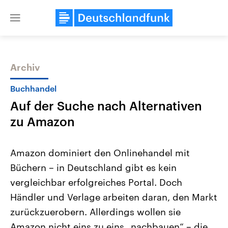
Close
menu
Archiv
Themen
Buchhandel
Auf der Suche nach Alternativen
zu Amazon
Amazon dominiert den Onlinehandel mit
Büchern – in Deutschland gibt es kein
USA
Nahostkonflikt
vergleichbar erfolgreiches Portal. Doch
Aktuelle Beiträge, Analysen und
Aktuelle Lage und Hinter
Der Überfall der palästine
Hintergründe
Händler und Verlage arbeiten daran, den Markt
Wirtschaftlich und militärisch
Terrororganisation Hamas
gehören die Vereinigten Staaten zu
Oktober 2023 auf Israel ha
zurückzuerobern. Allerdings wollen sie
den mächtigsten Ländern der Erde,
Region wieder die Gewalt 
Amazon nicht eins zu eins „nachbauen“ – die
mit großem Einfluss auf das
Israel möchte die Hamas z