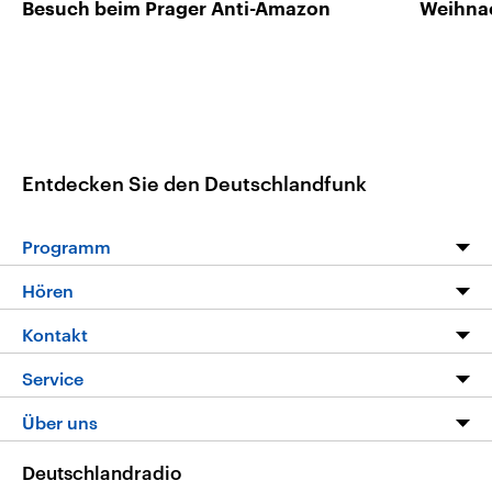
Besuch beim Prager Anti-Amazon
Weihna
Entdecken Sie den Deutschlandfunk
Programm
Programm
Hören
Alle Sendungen
Livestream
Kontakt
Die Nachrichten
Audios
Hörerservice
Service
Nachrichtenleicht
Podcasts
Social Media
FAQ
Über uns
Neue Beiträge auf dlf.de
Deutschlandfunk App
Newsletter
Deutschlandradio
Themen-Schwerpunkte
Nachrichten App
Deutschlandradio
Veranstaltungen