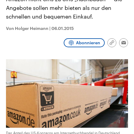
aktuelle Weltgeschehen.
Diese wird wie die Hisboll
Angebote sollen mehr bieten als nur den
Libanon vom Iran unterstüt
schnellen und bequemen Einkauf.
Sendungen
Programm
Podcasts
Von Holger Heimann
|
06.01.2015
Audio-Archiv
Abonnieren
Link
Emai
kopieren/te
Der Anteil des US-Konzerns am Internetbuchhandel in Deutschland