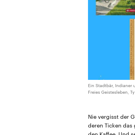
Ein Stadtbär, Indianer 
Freies Geistesleben, T
Nie vergisst der 
deren Ticken das g
den Kaffee. Und sel