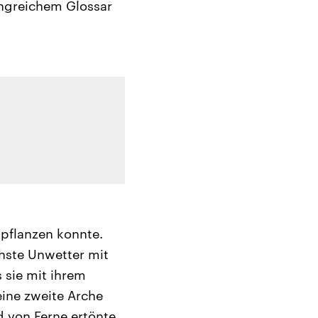
fangreichem Glossar
pflanzen konnte.
hste Unwetter mit
 sie mit ihrem
ine zweite Arche
d von Ferne ertönte