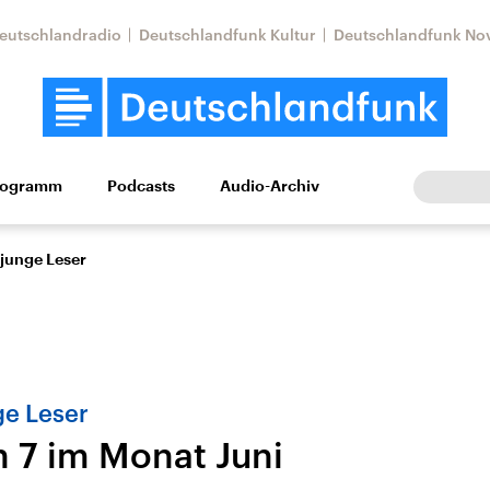
eutschlandradio
Deutschlandfunk Kultur
Deutschlandfunk No
rogramm
Podcasts
Audio-Archiv
Wirtschaft
Wissen
Kultur
Europa
Gesellschaf
 junge Leser
ge Leser
n 7 im Monat Juni
Nahostkonflikt
Iran
le Beiträge,
Aktuelle Lage und
Aktuelle Lage und