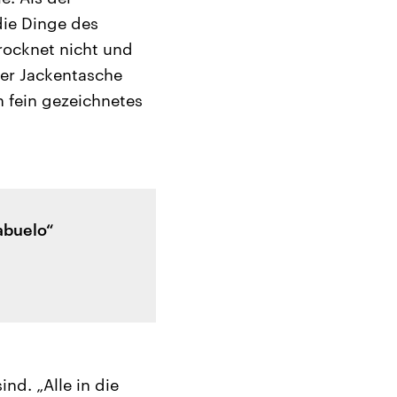
die Dinge des
rocknet nicht und
der Jackentasche
n fein gezeichnetes
abuelo“
nd. „Alle in die