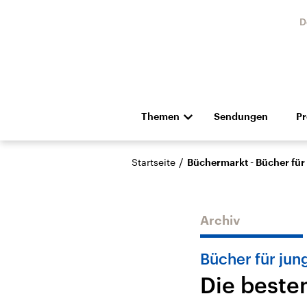
D
Themen
Sendungen
P
Die Nachrichten
Politik
/
Startseite
Büchermarkt - Bücher für
Hörspiel und Feature
Musik
Archiv
Bücher für jun
Die beste
Landtagswahl Sachsen-
USA
Anhalt 2026
Aktuel