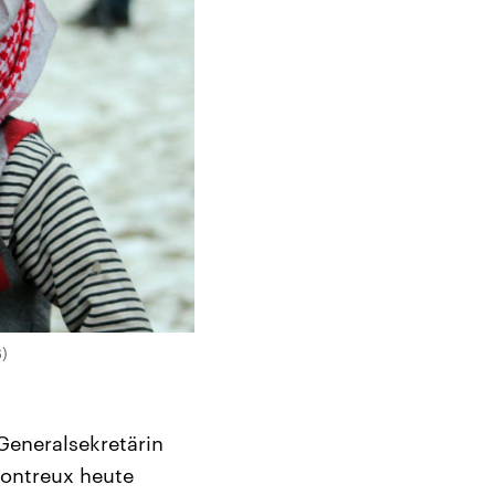
B)
Generalsekretärin
Montreux heute