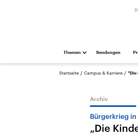
D
Themen
Sendungen
P
Die Nachrichten
Politik
/
/
Startseite
Campus & Karriere
"Die
Hörspiel und Feature
Musik
Archiv
Bürgerkrieg in
„Die Kind
Landtagswahl Sachsen-
USA
Anhalt 2026
Aktuel