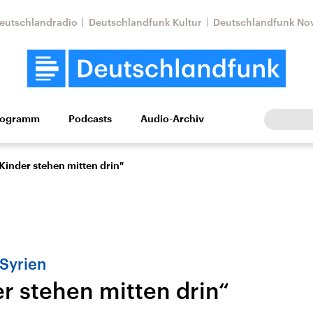
eutschlandradio
Deutschlandfunk Kultur
Deutschlandfunk No
rogramm
Podcasts
Audio-Archiv
Wirtschaft
Wissen
Kultur
Europa
Gesellschaf
 Kinder stehen mitten drin"
 Syrien
er stehen mitten drin“
Nahostkonflikt
Iran
le Beiträge,
Aktuelle Lage und
Aktuelle Lage und