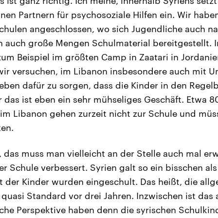
 ist ganz richtig. Ich meine, innerhalb Syriens setz
en Partnern für psychosoziale Hilfen ein. Wir habe
chulen angeschlossen, wo sich Jugendliche auch na
 auch große Mengen Schulmaterial bereitgestellt. 
um Beispiel im größten Camp in Zaatari in Jordanie
wir versuchen, im Libanon insbesondere auch mit U
ben dafür zu sorgen, dass die Kinder in den Regelb
das ist eben ein sehr mühseliges Geschäft. Etwa 8
 im Libanon gehen zurzeit nicht zur Schule und müs
ten.
, das muss man vielleicht an der Stelle auch mal er
der Schule verbessert. Syrien galt so ein bisschen al
t der Kinder wurden eingeschult. Das heißt, die all
quasi Standard vor drei Jahren. Inzwischen ist das 
lche Perspektive haben denn die syrischen Schulkin