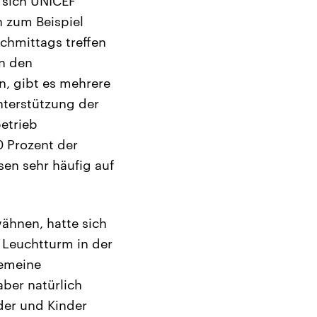
t sich UNICEF
n zum Beispiel
chmittags treffen
In den
n, gibt es mehrere
nterstützung der
etrieb
0 Prozent der
sen sehr häufig auf
wähnen, hatte sich
s Leuchtturm in der
gemeine
aber natürlich
der und Kinder