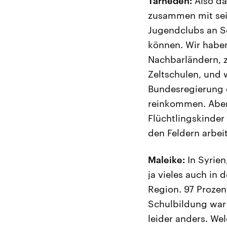
Tarneden:
Also das
zusammen mit sein
Jugendclubs an S
können. Wir haben
Nachbarländern, z
Zeltschulen, und 
Bundesregierung e
reinkommen. Aber 
Flüchtlingskinder
den Feldern arbei
Maleike:
In Syrien
ja vieles auch in 
Region. 97 Prozen
Schulbildung war 
leider anders. We