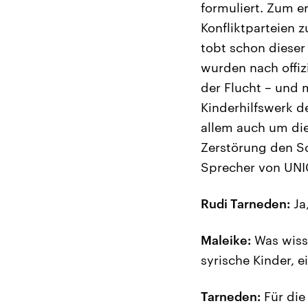
formuliert. Zum e
Konfliktparteien
tobt schon dieser
wurden nach offiz
der Flucht – und 
Kinderhilfswerk d
allem auch um die
Zerstörung den Sc
Sprecher von UNIC
Rudi Tarneden:
Ja
Maleike:
Was wisse
syrische Kinder, e
Tarneden:
Für die 