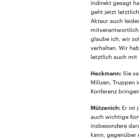
indirekt gesagt h
geht jetzt letztl
Akteur auch leider
mitverantwortlich
glaube ich, wir s
verhalten. Wir hab
letztlich auch mi
Heckmann:
Sie sa
Milizen, Truppen 
Konferenz bringen,
Mützenich:
Er ist 
auch wichtige Kon
insbesondere dar
kann, gegenüber d