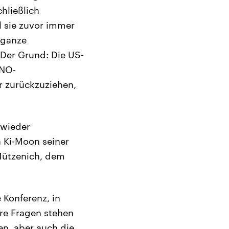
chließlich
l sie zuvor immer
 ganze
 Der Grund: Die US-
UNO-
r zurückzuziehen,
 wieder
 Ki-Moon seiner
Mützenich, dem
 Konferenz, in
re Fragen stehen
en, aber auch die