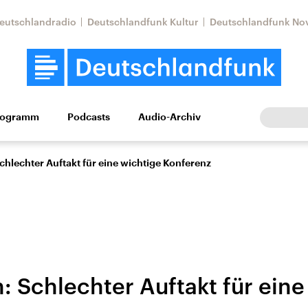
eutschlandradio
Deutschlandfunk Kultur
Deutschlandfunk No
rogramm
Podcasts
Audio-Archiv
Wirtschaft
Wissen
Kultur
Europa
Gesellschaf
chlechter Auftakt für eine wichtige Konferenz
: Schlechter Auftakt für eine
Nahostkonflikt
Iran
le Beiträge,
Aktuelle Lage und
Aktuelle Lage und