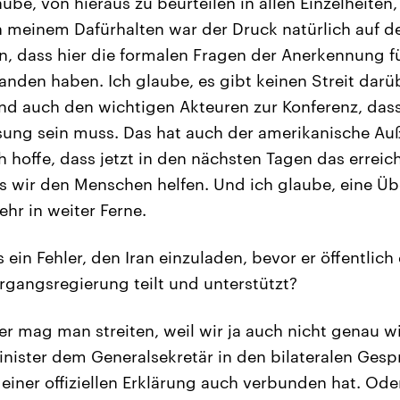
ube, von hieraus zu beurteilen in allen Einzelheiten,
 meinem Dafürhalten war der Druck natürlich auf d
, dass hier die formalen Fragen der Anerkennung fü
nden haben. Ich glaube, es gibt keinen Streit dar
nd auch den wichtigen Akteuren zur Konferenz, dass
ösung sein muss. Das hat auch der amerikanische Au
h hoffe, dass jetzt in den nächsten Tagen das errei
ass wir den Menschen helfen. Und ich glaube, eine 
hr in weiter Ferne.
 ein Fehler, den Iran einzuladen, bevor er öffentlich 
rgangsregierung teilt und unterstützt?
r mag man streiten, weil wir ja auch nicht genau w
nister dem Generalsekretär in den bilateralen Ges
t einer offiziellen Erklärung auch verbunden hat. Od