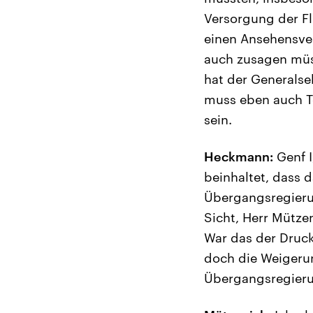
Versorgung der Fl
einen Ansehensver
auch zusagen müss
hat der Generalse
muss eben auch Te
sein.
Heckmann:
Genf I
beinhaltet, dass d
Übergangsregierun
Sicht, Herr Mütze
War das der Druck
doch die Weigerun
Übergangsregieru