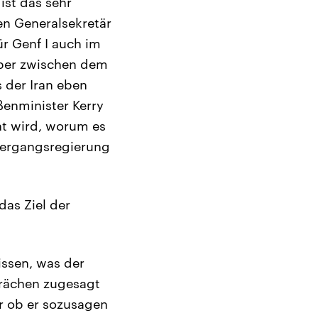
 ist das sehr
en Generalsekretär
r Genf I auch im
über zwischen dem
 der Iran eben
ßenminister Kerry
cht wird, worum es
Übergangsregierung
das Ziel der
issen, was der
prächen zugesagt
er ob er sozusagen