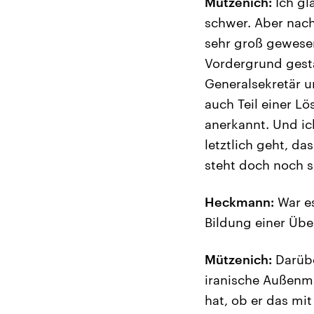
Mützenich:
Ich gla
schwer. Aber nach
sehr groß gewesen
Vordergrund gesta
Generalsekretär u
auch Teil einer L
anerkannt. Und ic
letztlich geht, d
steht doch noch se
Heckmann:
War es
Bildung einer Übe
Mützenich:
Darübe
iranische Außenmi
hat, ob er das mi