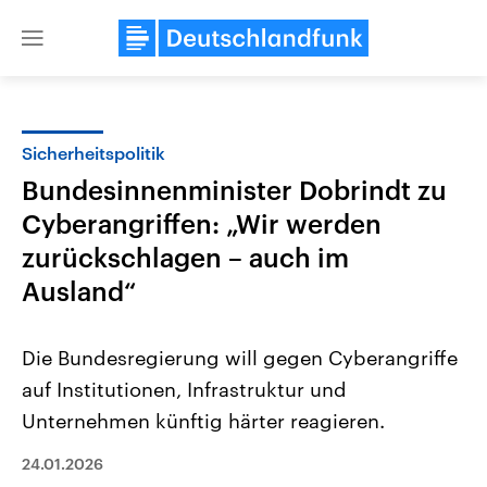
Close
menu
Sicherheitspolitik
Themen
Bundesinnenminister Dobrindt zu
Cyberangriffen: „Wir werden
zurückschlagen – auch im
Ausland“
Die Bundesregierung will gegen Cyberangriffe
Landtagswahl Sachsen-Anhalt
USA
auf Institutionen, Infrastruktur und
2026
Aktuelle Beiträge, Analys
Alle Informationen
Hintergründe
Unternehmen künftig härter reagieren.
Sachsen-Anhalt wählt am 6.
Wirtschaftlich und militäri
September 2026 einen neuen
gehören die Vereinigten S
24.01.2026
Landtag. Seit 2021 wird das
den mächtigsten Ländern 
Bundesland von einer Koalition aus
mit großem Einfluss auf d