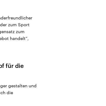
nderfreundlicher
nder zum Sport
egensatz zum
ebot handelt“,
f für die
ger gestalten und
uch die