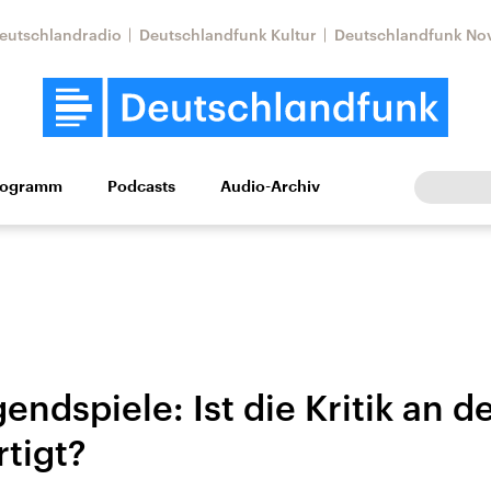
eutschlandradio
Deutschlandfunk Kultur
Deutschlandfunk No
rogramm
Podcasts
Audio-Archiv
Wirtschaft
Wissen
Kultur
Europa
Gesellschaf
ndspiele: Ist die Kritik an d
rtigt?
Nahostkonflikt
Iran
le Beiträge,
Aktuelle Lage und
Aktuelle Lage und