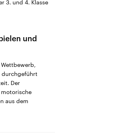
r 3. und 4. Klasse
pielen und
, Wettbewerb,
) durchgeführt
eit. Der
e motorische
en aus dem