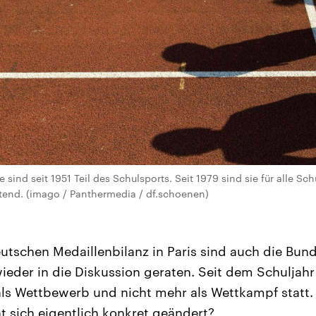
sind seit 1951 Teil des Schulsports. Seit 1979 sind sie für alle Sc
chtend. (imago / Panthermedia / df.schoenen)
utschen Medaillenbilanz in Paris sind auch die Bun
ieder in die Diskussion geraten. Seit dem Schuljahr
ls Wettbewerb und nicht mehr als Wettkampf statt
 sich eigentlich konkret geändert?