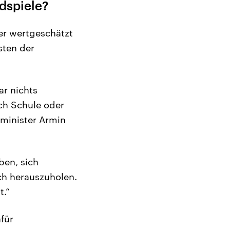
dspiele?
er wertgeschätzt
sten der
ar nichts
rch Schule oder
sminister Armin
ben, sich
ch herauszuholen.
t.“
für