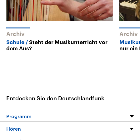
Archiv
Archiv
Schule
Steht der Musikunterricht vor
Musikun
dem Aus?
nur ein
Entdecken Sie den Deutschlandfunk
Programm
Programm
Hören
Alle Sendungen
Livestream