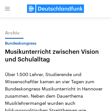
Close
menu
Archiv
Themen
Bundeskongress
Musikunterricht zwischen Vision
und Schulalltag
Über 1.500 Lehrer, Studierende und
Wissenschaftler kamen an vier Tagen zum
Landtagswahl Sachsen-Anhalt
USA
Bundeskongress Musikunterricht in Hannover
2026
Aktuelle Beiträge, Analys
Alle Informationen
Hintergründe
zusammen. Neben dem Dauerthema
Sachsen-Anhalt wählt am 6.
Wirtschaftlich und militäri
September 2026 einen neuen
gehören die Vereinigten S
Musiklehrermangel wurden auch
Landtag. Seit 2021 wird das
den mächtigsten Ländern 
bildungspolitischen Streitthemen wie
Bundesland von einer Koalition aus
mit großem Einfluss auf d