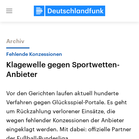
Close
menu
Archiv
Themen
Fehlende Konzessionen
Klagewelle gegen Sportwetten-
Anbieter
Vor den Gerichten laufen aktuell hunderte
Verfahren gegen Glücksspiel-Portale. Es geht
Landtagswahl Sachsen-Anhalt
USA
um Rückzahlung verlorener Einsätze, die
2026
Aktuelle Beiträge, Analys
Alle Informationen
Hintergründe
wegen fehlender Konzessionen der Anbieter
Sachsen-Anhalt wählt am 6.
Wirtschaftlich und militäri
September 2026 einen neuen
gehören die Vereinigten S
eingeklagt werden. Mit dabei: offizielle Partner
Landtag. Seit 2021 wird das
den mächtigsten Ländern 
der Fußball-Bundesliga.
Bundesland von einer Koalition aus
mit großem Einfluss auf d