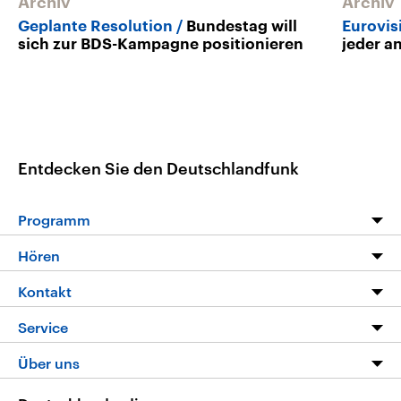
Archiv
Archiv
Geplante Resolution
Bundestag will
Eurovis
sich zur BDS-Kampagne positionieren
jeder a
Entdecken Sie den Deutschlandfunk
Programm
Programm
Hören
Alle Sendungen
Livestream
Kontakt
Die Nachrichten
Audios
Hörerservice
Service
Nachrichtenleicht
Podcasts
Social Media
FAQ
Über uns
Neue Beiträge auf dlf.de
Deutschlandfunk App
Newsletter
Deutschlandradio
Themen-Schwerpunkte
Nachrichten App