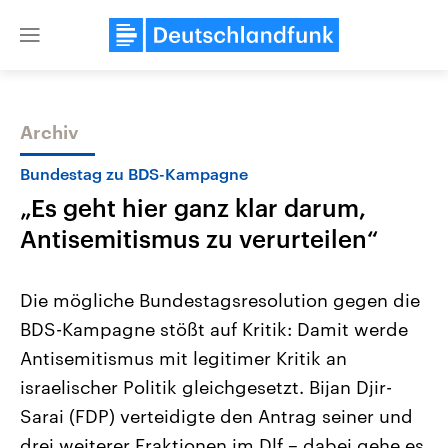
Close
menu
Archiv
Themen
Bundestag zu BDS-Kampagne
„Es geht hier ganz klar darum,
Antisemitismus zu verurteilen“
Die mögliche Bundestagsresolution gegen die
BDS-Kampagne stößt auf Kritik: Damit werde
Landtagswahl Sachsen-Anhalt
USA
Antisemitismus mit legitimer Kritik an
2026
Aktuelle Beiträge, Analys
Alle Informationen
Hintergründe
israelischer Politik gleichgesetzt. Bijan Djir-
Sachsen-Anhalt wählt am 6.
Wirtschaftlich und militäri
September 2026 einen neuen
gehören die Vereinigten S
Sarai (FDP) verteidigte den Antrag seiner und
Landtag. Seit 2021 wird das
den mächtigsten Ländern 
drei weiterer Fraktionen im Dlf – dabei gehe es
Bundesland von einer Koalition aus
mit großem Einfluss auf d