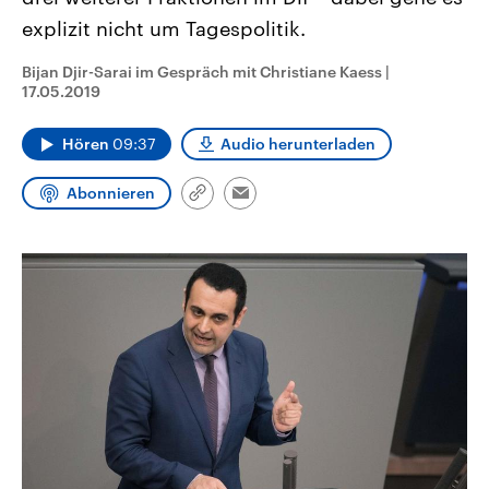
CDU, SPD und FDP regiert.-
aktuelle Weltgeschehen.
explizit nicht um Tagespolitik.
Umfragen, Prognosen,
Wahlprogramme, aktuelle Berichte
Sendungen
Programm
Podcasts
und Hintergründe zu den Parteien
Bijan Djir-Sarai im Gespräch mit Christiane Kaess
|
und Kandidaten der anstehenden
17.05.2019
Wahl.
Audio-Archiv
Hören
09:37
Audio herunterladen
Abonnieren
Link
Email
kopieren/teilen