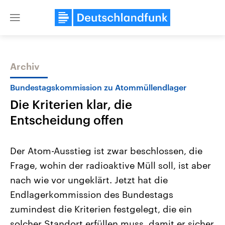
Close
menu
Archiv
Themen
Bundestagskommission zu Atommüllendlager
Die Kriterien klar, die
Entscheidung offen
Der Atom-Ausstieg ist zwar beschlossen, die
Frage, wohin der radioaktive Müll soll, ist aber
Landtagswahl Sachsen-Anhalt
USA
nach wie vor ungeklärt. Jetzt hat die
2026
Aktuelle Beiträge, Analys
Alle Informationen
Hintergründe
Endlagerkommission des Bundestags
Sachsen-Anhalt wählt am 6.
Wirtschaftlich und militäri
September 2026 einen neuen
gehören die Vereinigten S
zumindest die Kriterien festgelegt, die ein
Landtag. Seit 2021 wird das
den mächtigsten Ländern 
solcher Standort erfüllen muss, damit er sicher
Bundesland von einer Koalition aus
mit großem Einfluss auf d