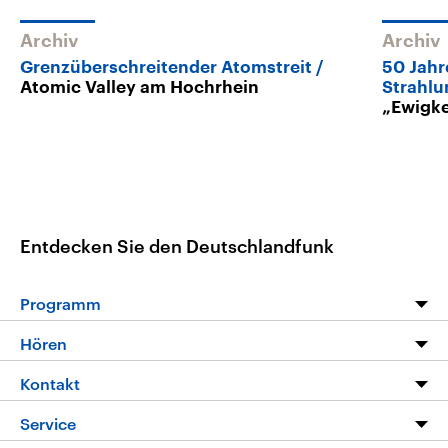
Archiv
Archiv
Grenzüberschreitender Atomstreit
50 Jahr
Atomic Valley am Hochrhein
Strahlu
„Ewigke
Entdecken Sie den Deutschlandfunk
Programm
Programm
Hören
Alle Sendungen
Livestream
Kontakt
Die Nachrichten
Audios
Hörerservice
Service
Nachrichtenleicht
Podcasts