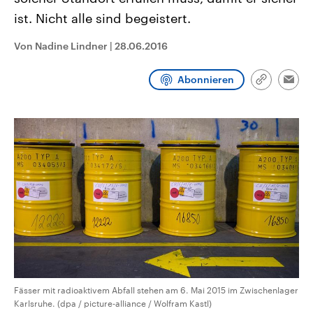
CDU, SPD und FDP regiert.-
aktuelle Weltgeschehen.
ist. Nicht alle sind begeistert.
Umfragen, Prognosen,
Wahlprogramme, aktuelle Berichte
Sendungen
Programm
Podcasts
und Hintergründe zu den Parteien
Von Nadine Lindner
|
28.06.2016
und Kandidaten der anstehenden
Wahl.
Audio-Archiv
Abonnieren
Link
Emai
kopieren/te
Fässer mit radioaktivem Abfall stehen am 6. Mai 2015 im Zwischenlager
Karlsruhe. (dpa / picture-alliance / Wolfram Kastl)