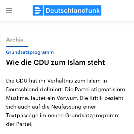
Close
menu
Archiv
Themen
Grundsatzprogramm
Wie die CDU zum Islam steht
Die CDU hat ihr Verhältnis zum Islam in
Deutschland definiert. Die Partei stigmatisiere
Muslime, lautet ein Vorwurf. Die Kritik bezieht
Landtagswahl Sachsen-Anhalt
USA
sich auch auf die Neufassung einer
2026
Aktuelle Beiträge, Analys
Alle Informationen
Textpassage im neuen Grundsatzprogramm
Hintergründe
Sachsen-Anhalt wählt am 6.
Wirtschaftlich und militäri
der Partei.
September 2026 einen neuen
gehören die Vereinigten S
Landtag. Seit 2021 wird das
den mächtigsten Ländern 
Bundesland von einer Koalition aus
mit großem Einfluss auf d