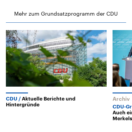
Mehr zum Grundsatzprogramm der CDU
CDU
Aktuelle Berichte und
Archiv
Hintergründe
CDU-Gr
Auch ei
Merkel