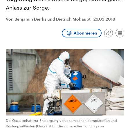
CDU, SPD und FDP regiert.-
aktuelle Weltgeschehen.
Anlass zur Sorge.
Umfragen, Prognosen,
Wahlprogramme, aktuelle Berichte
Sendungen
Programm
Podcasts
und Hintergründe zu den Parteien
Von Benjamin Dierks und Dietrich Mohaupt
|
29.03.2018
und Kandidaten der anstehenden
Wahl.
Audio-Archiv
Abonnieren
Link
Emai
kopieren/te
Die Gesellschaft zur Entsorgung von chemischen Kampfstoffen und
Rüstungsaltlasten (Geka) ist für die sichere Vernichtung von