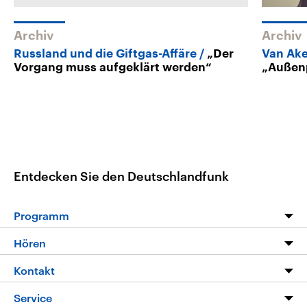
Archiv
Archiv
Russland und die Giftgas-Affäre
„Der
Van Ake
Vorgang muss aufgeklärt werden“
„Außenp
Entdecken Sie den Deutschlandfunk
Programm
Programm
Hören
Alle Sendungen
Livestream
Kontakt
Die Nachrichten
Audios
Hörerservice
Service
Nachrichtenleicht