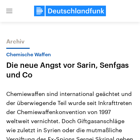
Close
menu
Archiv
Themen
Chemische Waffen
Die neue Angst vor Sarin, Senfgas
und Co
Chemiewaffen sind international geächtet und
der überwiegende Teil wurde seit Inkrafttreten
Landtagswahl Sachsen-Anhalt
USA
der Chemiewaffenkonvention von 1997
2026
Aktuelle Beiträge, Analys
Alle Informationen
Hintergründe
weltweit vernichtet. Doch Giftgasanschläge
Sachsen-Anhalt wählt am 6.
Wirtschaftlich und militäri
September 2026 einen neuen
gehören die Vereinigten S
wie zuletzt in Syrien oder die mutmaßliche
Landtag. Seit 2021 wird das
den mächtigsten Ländern 
Vergiftung des Ex-Spions Sergej Skripal geben
Bundesland von einer Koalition aus
mit großem Einfluss auf d