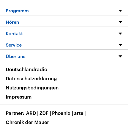
Programm
Programm
Hören
Alle Sendungen
Livestream
Kontakt
Die Nachrichten
Audios
Hörerservice
Service
Nachrichtenleicht
Podcasts
Social Media
FAQ
Über uns
Neue Beiträge auf dlf.de
Deutschlandfunk App
Newsletter
Deutschlandradio
Themen-Schwerpunkte
Nachrichten App
Deutschlandradio
Veranstaltungen
Presse
Frequenzen
Datenschutzerklärung
Musikliste
Ausbildung und Karriere
Nutzungsbedingungen
RSS
Transparenz
Impressum
Korrekturen
Barrierefreiheit
Partner
ARD
|
ZDF
|
Phoenix
|
arte
|
Chronik der Mauer