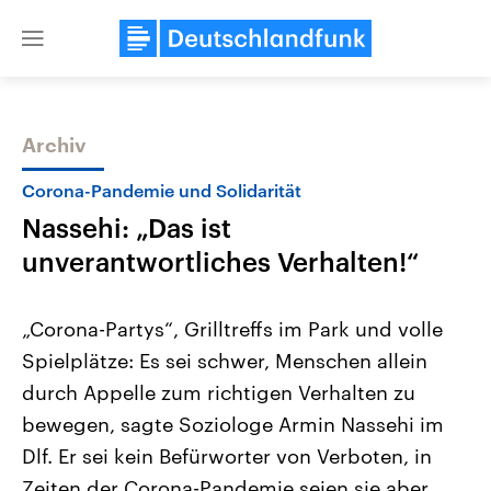
Close
menu
Archiv
Themen
Corona-Pandemie und Solidarität
Nassehi: „Das ist
unverantwortliches Verhalten!“
„Corona-Partys“, Grilltreffs im Park und volle
Spielplätze: Es sei schwer, Menschen allein
Landtagswahl Sachsen-Anhalt
USA
durch Appelle zum richtigen Verhalten zu
2026
Aktuelle Beiträge, Analys
Alle Informationen
Hintergründe
bewegen, sagte Soziologe Armin Nassehi im
Sachsen-Anhalt wählt am 6.
Wirtschaftlich und militäri
September 2026 einen neuen
gehören die Vereinigten S
Dlf. Er sei kein Befürworter von Verboten, in
Landtag. Seit 2021 wird das
den mächtigsten Ländern 
Zeiten der Corona-Pandemie seien sie aber
Bundesland von einer Koalition aus
mit großem Einfluss auf d