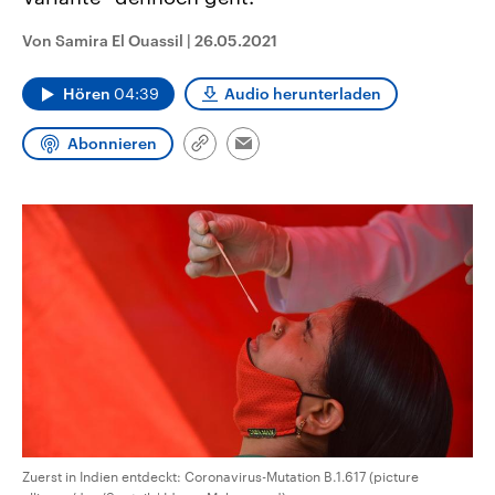
CDU, SPD und FDP regiert.-
aktuelle Weltgeschehen.
Umfragen, Prognosen,
Von Samira El Ouassil
|
26.05.2021
Wahlprogramme, aktuelle Berichte
Sendungen
Programm
Podcasts
und Hintergründe zu den Parteien
und Kandidaten der anstehenden
Hören
04:39
Audio herunterladen
Wahl.
Audio-Archiv
Abonnieren
Link
Email
kopieren/teilen
Zuerst in Indien entdeckt: Coronavirus-Mutation B.1.617 (picture