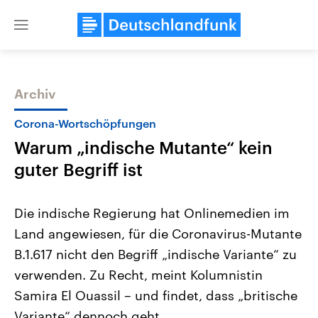
Close
menu
Archiv
Themen
Corona-Wortschöpfungen
Warum „indische Mutante“ kein
guter Begriff ist
Die indische Regierung hat Onlinemedien im
Land angewiesen, für die Coronavirus-Mutante
Landtagswahl Sachsen-Anhalt
USA
B.1.617 nicht den Begriff „indische Variante“ zu
2026
Aktuelle Beiträge, Analys
Alle Informationen
Hintergründe
verwenden. Zu Recht, meint Kolumnistin
Sachsen-Anhalt wählt am 6.
Wirtschaftlich und militäri
September 2026 einen neuen
gehören die Vereinigten S
Samira El Ouassil – und findet, dass „britische
Landtag. Seit 2021 wird das
den mächtigsten Ländern 
Variante“ dennoch geht.
Bundesland von einer Koalition aus
mit großem Einfluss auf d