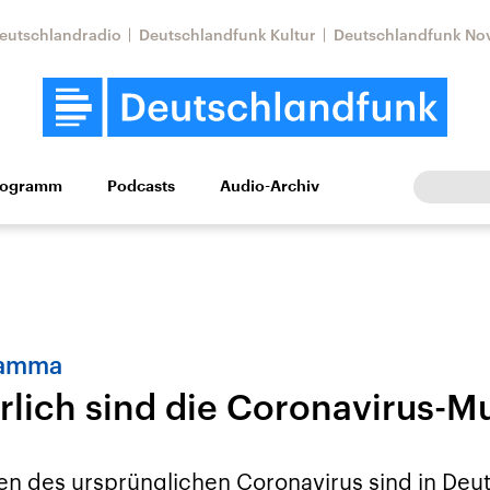
eutschlandradio
Deutschlandfunk Kultur
Deutschlandfunk No
rogramm
Podcasts
Audio-Archiv
Wirtschaft
Wissen
Kultur
Europa
Gesellschaf
Gamma
rlich sind die Coronavirus-M
tkonflikt
Iran
Faktenchecks
In unseren Faktenc
lle Lage und
Aktuelle Lage und
en des ursprünglichen Coronavirus sind in Deu