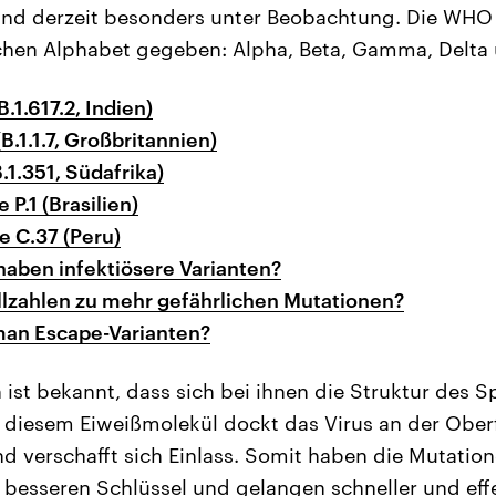
ind derzeit besonders unter Beobachtung. Die WHO
chen Alphabet gegeben: Alpha, Beta, Gamma, Delta
B.1.617.2, Indien)
B.1.1.7, Großbritannien)
.1.351, Südafrika)
P.1 (Brasilien)
e C.37 (Peru)
haben infektiösere Varianten?
llzahlen zu mehr gefährlichen Mutationen?
an Escape-Varianten?
 ist bekannt, dass sich bei ihnen die Struktur des S
t diesem Eiweißmolekül dockt das Virus an der Ober
nd verschafft sich Einlass. Somit haben die Mutation
besseren Schlüssel und gelangen schneller und effek