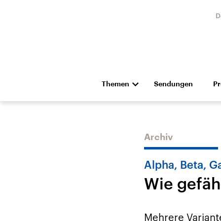
D
Themen
Sendungen
P
Die Nachrichten
Politik
Hörspiel und Feature
Musik
Archiv
Alpha, Beta, 
Wie gefäh
USA
Nahos
Aktuelle Beiträge,
Aktue
Mehrere Variant