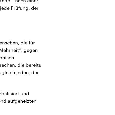
Rede – nach einer
 jede Prüfung, der
enschen, die für
 Mehrheit“, gegen
ophisch
echen, die bereits
ugleich jeden, der
.
rbalisiert und
end aufgeheizten