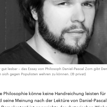
gut lesbar – das Essay von Philosoph Daniel-Pascal Zorn gibt De
 sich gegen Populisten wehren zu können. (© privat)
e Philosophie könne keine Handreichung leisten für 
d seine Meinung nach der Lektüre von Daniel-Pasca