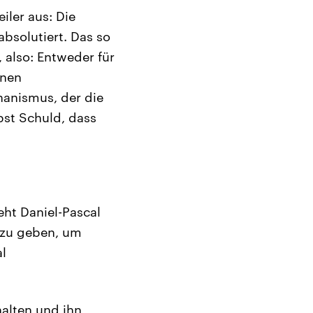
iler aus: Die
absolutiert. Das so
 also: Entweder für
inen
hanismus, der die
bst Schuld, dass
ht Daniel-Pascal
d zu geben, um
al
halten und ihn