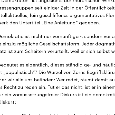
r Demokraten“ ist angesichts der rhetorischen Winke
ressengruppen seit einiger Zeit in der Öffentlichke
ellektuelles, fein geschliffenes argumentatives Flo
erk den Untertitel „Eine Anleitung“ gegeben.
emokratie ist nicht nur vernünftiger-, sondern vor 
e einzig mögliche Gesellschaftsform. Jeder dogmat
tz ist zum Scheitern verurteilt, weil er sich selbst w
deutet es eigentlich, dieses ständig ge- und häufi
 „populistisch“? Die Wurzel von Zorns Begriffsklärun
 der wir alle uns befinden: Wer redet, räumt damit 
 Recht zu reden ein. Tut er das nicht, ist er in ein
r ein voraussetzungsfreier Diskurs ist ein demokrat
Diskurs: