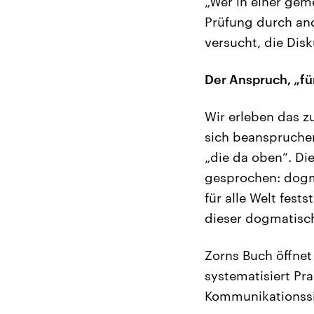
„Wer in einer gem
Prüfung durch ande
versucht, die Dis
Der Anspruch, „fü
Wir erleben das z
sich beanspruchen
„die da oben“. Di
gesprochen: dogm
für alle Welt fest
dieser dogmatisch
Zorns Buch öffnet 
systematisiert P
Kommunikationssi