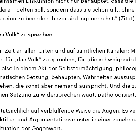
einsamen Diskussion nicht nur behauptet, dass die 
re – gelten soll, sondern dass sie schon gilt, ohne
kussion zu beenden, bevor sie begonnen hat.“ (Zitat)
rs Volk“ zu sprechen
ur Zeit an allen Orten und auf sämtlichen Kanälen: M
, für „das Volk“ zu sprechen, für „die schweigende
e also in einem Akt der Selbstermächtigung, philos
atischen Setzung, behaupten, Wahrheiten auszuspr
stehen, die sonst aber niemand ausspricht. Und die z
en Setzung zu widersprechen wagt, pathologisiert
tatsächlich auf verblüffende Weise die Augen. Es ve
raktiken und Argumentationsmuster in einer zunehm
tuation der Gegenwart.