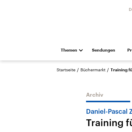
D
Themen
Sendungen
P
Die Nachrichten
Politik
/
/
Startseite
Büchermarkt
Training f
Hörspiel und Feature
Musik
Archiv
Daniel-Pascal 
Training 
USA
Nahos
Aktuelle Beiträge,
Aktue