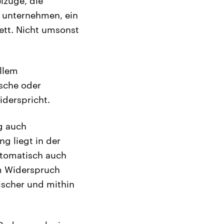
lzüge, die
it unternehmen, ein
rett. Nicht umsonst
allem
ische oder
iderspricht.
g auch
g liegt in der
automatisch auch
em Widerspruch
ischer und mithin