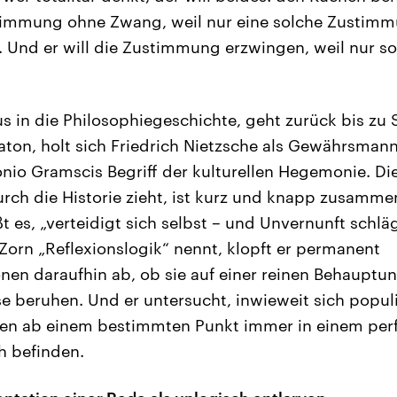
stimmung ohne Zwang, weil nur eine solche Zustimm
 Und er will die Zustimmung erzwingen, weil nur 
aus in die Philosophiegeschichte, geht zurück bis zu
aton, holt sich Friedrich Nietzsche als Gewährsman
onio Gramscis Begriff der kulturellen Hegemonie. Die
urch die Historie zieht, ist kurz und knapp zusamme
ßt es, „verteidigt sich selbst – und Unvernunft schläg
 Zorn „Reflexionslogik“ nennt, klopft er permanent
nen daraufhin ab, ob sie auf einer reinen Behauptun
 beruhen. Und er untersucht, inwieweit sich populi
chen ab einem bestimmten Punkt immer in einem per
h befinden.