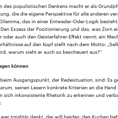
en des populistischen Denkens macht er als Grundpfe
ng, die die eigene Perspektive für alle anderen ver
Dilemma, das in einer Entweder-Oder-Logik besteht,
Den Exzess der Positionierung und das, was Zorn e
r oder auch den Geisterfahrer-Effekt nennt; ein Mec
hältnisse auf den Kopf stellt nach dem Motto: „Sel
rd, warum sieht er auch so bescheuert aus?“
lagen können
beim Ausgangspunkt, der Redesituation, sind: Es ge
darum, seinen Lesern konkrete Kriterien an die Han
in sich inkonsistente Rhetorik zu erkennen und verb
:
wer totalitär denkt, der will beides: den Kuchen be