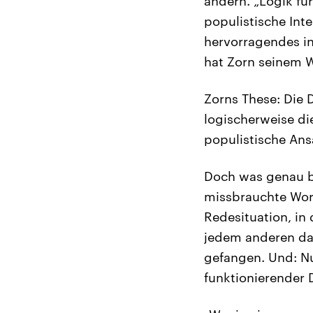
ändern. „Logik fü
populistische Inte
hervorragendes int
hat Zorn seinem W
Zorns These: Die D
logischerweise di
populistische Ansa
Doch was genau be
missbrauchte Wort
Redesituation, in
jedem anderen das
gefangen. Und: Nu
funktionierender 