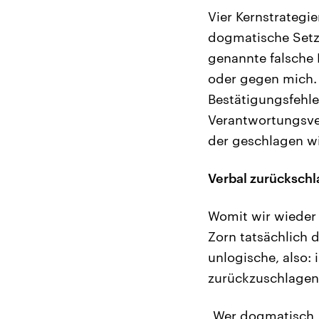
Vier Kernstrategi
dogmatische Setzu
genannte falsche 
oder gegen mich. 
Bestätigungsfehle
Verantwortungsver
der geschlagen wi
Verbal zurücksch
Womit wir wieder 
Zorn tatsächlich 
unlogische, also: 
zurückzuschlagen
„Wer dogmatisch, 