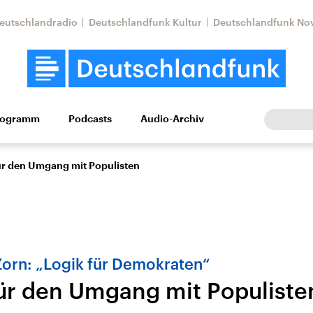
eutschlandradio
Deutschlandfunk Kultur
Deutschlandfunk No
rogramm
Podcasts
Audio-Archiv
Wirtschaft
Wissen
Kultur
Europa
Gesellschaf
ür den Umgang mit Populisten
Zorn: „Logik für Demokraten“
für den Umgang mit Populiste
tkonflikt
Iran
Faktenchecks
In unseren Faktenc
lle Lage und
Aktuelle Lage und