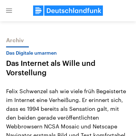
Close
menu
Archiv
Themen
Das Digitale umarmen
Das Internet als Wille und
Vorstellung
Felix Schwenzel sah wie viele früh Begeisterte
im Internet eine Verheißung. Er erinnert sich,
Landtagswahl Sachsen-Anhalt
USA
dass es 1994 bereits als Sensation galt, mit
2026
Aktuelle Beiträge, Analys
Alle Informationen
Hintergründe
den beiden gerade veröffentlichten
Sachsen-Anhalt wählt am 6.
Wirtschaftlich und militäri
September 2026 einen neuen
gehören die Vereinigten S
Webbrowsern NCSA Mosaic und Netscape
Landtag. Seit 2021 wird das
den mächtigsten Ländern 
Navigator erstmals Bild und Text komfortabel
Bundesland von einer Koalition aus
mit großem Einfluss auf d