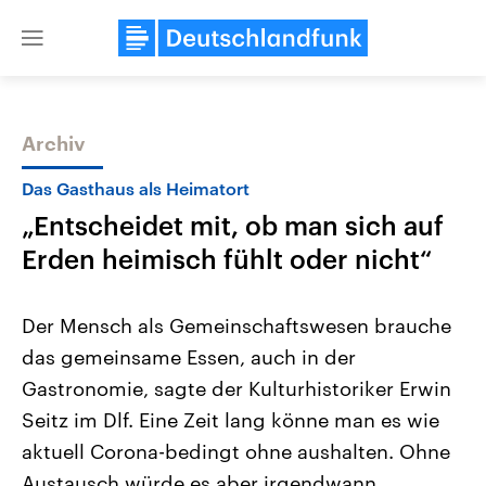
Close
menu
Archiv
Themen
Das Gasthaus als Heimatort
„Entscheidet mit, ob man sich auf
Erden heimisch fühlt oder nicht“
Der Mensch als Gemeinschaftswesen brauche
das gemeinsame Essen, auch in der
Landtagswahl Sachsen-Anhalt
USA
Gastronomie, sagte der Kulturhistoriker Erwin
2026
Aktuelle Beiträge, Analys
Alle Informationen
Hintergründe
Seitz im Dlf. Eine Zeit lang könne man es wie
Sachsen-Anhalt wählt am 6.
Wirtschaftlich und militäri
September 2026 einen neuen
gehören die Vereinigten S
aktuell Corona-bedingt ohne aushalten. Ohne
Landtag. Seit 2021 wird das
den mächtigsten Ländern 
Austausch würde es aber irgendwann
Bundesland von einer Koalition aus
mit großem Einfluss auf d