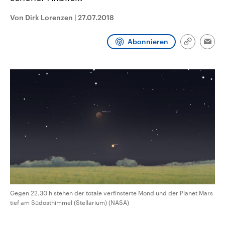
CDU, SPD und FDP regiert.-
aktuelle Weltgeschehen.
Umfragen, Prognosen,
Von Dirk Lorenzen
|
27.07.2018
Wahlprogramme, aktuelle Berichte
Sendungen
Programm
Podcasts
und Hintergründe zu den Parteien
und Kandidaten der anstehenden
Abonnieren
Link
Wahl.
Emai
kopieren/te
Audio-Archiv
Gegen 22.30 h stehen der totale verfinsterte Mond und der Planet Mars
tief am Südosthimmel (Stellarium) (NASA)