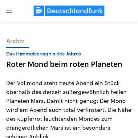
Close
menu
Archiv
Themen
Das Himmelsereignis des Jahres
Roter Mond beim roten Planeten
Der Vollmond steht heute Abend ein Stück
oberhalb des derzeit außergewöhnlich hellen
Planeten Mars. Damit nicht genug: Der Mond
Landtagswahl Sachsen-Anhalt
USA
wird am Abend auch total verfinstert. Die Nähe
2026
Aktuelle Beiträge, Analys
Alle Informationen
des kupferrot leuchtenden Mondes zum
Hintergründe
Sachsen-Anhalt wählt am 6.
Wirtschaftlich und militäri
orangerötlichen Mars ist ein besonders
September 2026 einen neuen
gehören die Vereinigten S
Landtag. Seit 2021 wird das
den mächtigsten Ländern 
schöner Anblick.
Bundesland von einer Koalition aus
mit großem Einfluss auf d