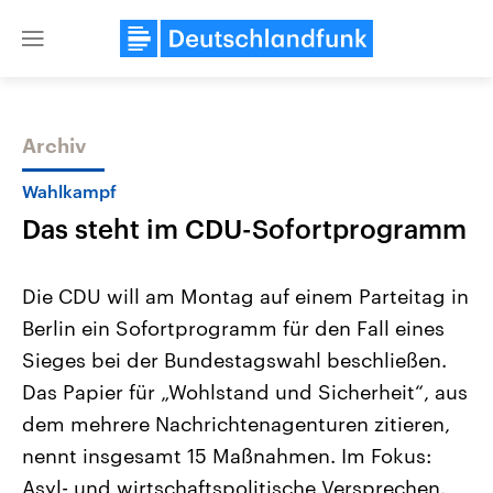
Close
menu
Archiv
Themen
Wahlkampf
Das steht im CDU-Sofortprogramm
Die CDU will am Montag auf einem Parteitag in
Berlin ein Sofortprogramm für den Fall eines
Sieges bei der Bundestagswahl beschließen.
Landtagswahl Sachsen-Anhalt
USA
Das Papier für „Wohlstand und Sicherheit“, aus
2026
Aktuelle Beiträge, Analys
Alle Informationen
dem mehrere Nachrichtenagenturen zitieren,
Hintergründe
Sachsen-Anhalt wählt am 6.
Wirtschaftlich und militäri
nennt insgesamt 15 Maßnahmen. Im Fokus:
September 2026 einen neuen
gehören die Vereinigten S
Landtag. Seit 2021 wird das
den mächtigsten Ländern 
Asyl- und wirtschaftspolitische Versprechen.
Bundesland von einer Koalition aus
mit großem Einfluss auf d