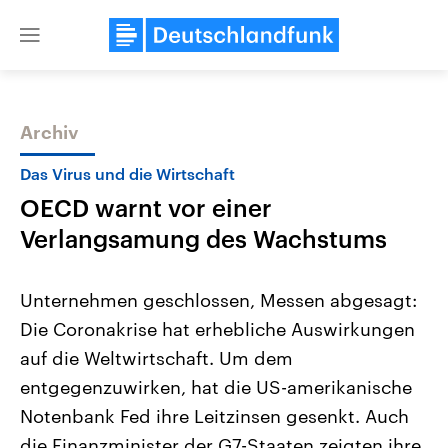
Close
menu
Archiv
Themen
Das Virus und die Wirtschaft
OECD warnt vor einer
Verlangsamung des Wachstums
Unternehmen geschlossen, Messen abgesagt:
Die Coronakrise hat erhebliche Auswirkungen
Landtagswahl Sachsen-Anhalt
USA
auf die Weltwirtschaft. Um dem
2026
Aktuelle Beiträge, Analys
Alle Informationen
Hintergründe
entgegenzuwirken, hat die US-amerikanische
Sachsen-Anhalt wählt am 6.
Wirtschaftlich und militäri
September 2026 einen neuen
gehören die Vereinigten S
Notenbank Fed ihre Leitzinsen gesenkt. Auch
Landtag. Seit 2021 wird das
den mächtigsten Ländern 
die Finanzminister der G7-Staaten zeigten ihre
Bundesland von einer Koalition aus
mit großem Einfluss auf d