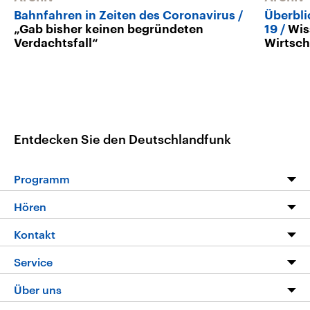
Bahnfahren in Zeiten des Coronavirus
Überbli
„Gab bisher keinen begründeten
19
Wis
Verdachtsfall“
Wirtsch
Entdecken Sie den Deutschlandfunk
Programm
Programm
Hören
Alle Sendungen
Livestream
Kontakt
Die Nachrichten
Audios
Hörerservice
Service
Nachrichtenleicht
Podcasts
Social Media
FAQ
Über uns
Neue Beiträge auf dlf.de
Deutschlandfunk App
Newsletter