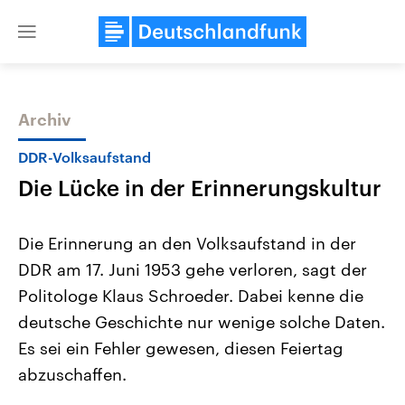
Close
menu
Archiv
Themen
DDR-Volksaufstand
Die Lücke in der Erinnerungskultur
Die Erinnerung an den Volksaufstand in der
DDR am 17. Juni 1953 gehe verloren, sagt der
Politologe Klaus Schroeder. Dabei kenne die
Landtagswahl Sachsen-Anhalt
USA
deutsche Geschichte nur wenige solche Daten.
2026
Aktuelle Beiträge, Analys
Alle Informationen
Es sei ein Fehler gewesen, diesen Feiertag
Hintergründe
Sachsen-Anhalt wählt am 6.
Wirtschaftlich und militäri
abzuschaffen.
September 2026 einen neuen
gehören die Vereinigten S
Landtag. Seit 2021 wird das
den mächtigsten Ländern 
Bundesland von einer Koalition aus
mit großem Einfluss auf d