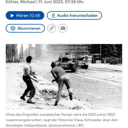
Köhler, Michael
|
11. Juni 2023, 07:38 Uhr
CDU, SPD und FDP regiert.-
aktuelle Weltgeschehen.
Umfragen, Prognosen,
Wahlprogramme, aktuelle Berichte
Hören
10:48
Audio herunterladen
Sendungen
Programm
Podcasts
und Hintergründe zu den Parteien
und Kandidaten der anstehenden
Wahl.
Abonnieren
Link
Email
Audio-Archiv
kopieren/teilen
Ohne das Eingreifen sowjetischer Panzer wäre die DDR schon 1953
zusammengebrochen, sagt der Historiker Klaus Schroeder über den
damaligen Volksaufstand. (picture alliance / AP)