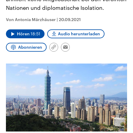
CDU, SPD und FDP regiert.-
aktuelle Weltgeschehen.
Nationen und diplomatische Isolation.
Umfragen, Prognosen,
Wahlprogramme, aktuelle Berichte
Sendungen
Programm
Podcasts
und Hintergründe zu den Parteien
Von Antonia Märzhäuser
|
20.09.2021
und Kandidaten der anstehenden
Wahl.
Audio-Archiv
Hören
18:51
Audio herunterladen
Abonnieren
Link
Email
kopieren/teilen