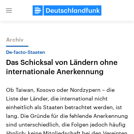
Close
menu
Archiv
Themen
De-facto-Staaten
Das Schicksal von Ländern ohne
internationale Anerkennung
Ob Taiwan, Kosovo oder Nordzypern – die
Liste der Länder, die international nicht
Landtagswahl Sachsen-Anhalt
USA
einheitlich als Staaten betrachtet werden, ist
2026
Aktuelle Beiträge, Analys
Alle Informationen
Hintergründe
lang. Die Gründe für die fehlende Anerkennung
Sachsen-Anhalt wählt am 6.
Wirtschaftlich und militäri
September 2026 einen neuen
gehören die Vereinigten S
sind unterschiedlich, die Folgen jedoch häufig
Landtag. Seit 2021 wird das
den mächtigsten Ländern 
ähnlich: keine Mitgliedschaft bei den Vereinten
Bundesland von einer Koalition aus
mit großem Einfluss auf d