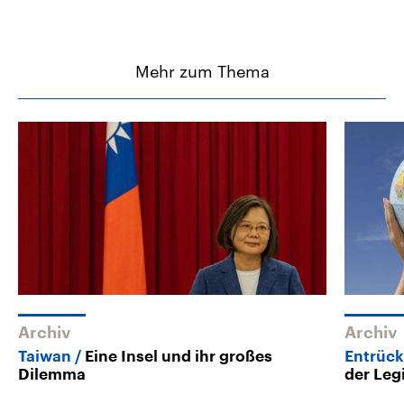
Mehr zum Thema
Archiv
Archiv
Taiwan
Eine Insel und ihr großes
Entrück
Dilemma
der Leg