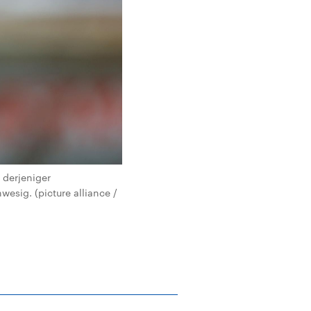
 derjeniger
esig. (picture alliance /