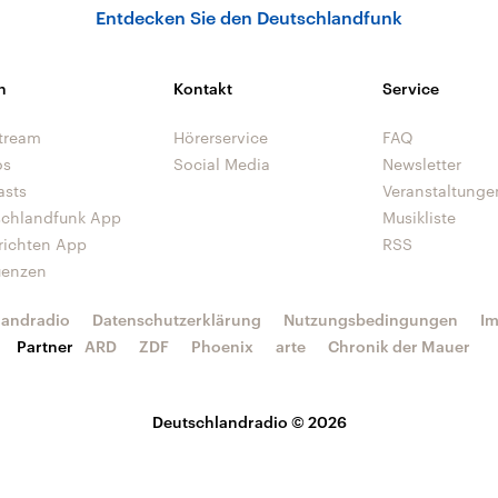
Entdecken Sie den Deutschlandfunk
n
Kontakt
Service
tream
Hörerservice
FAQ
os
Social Media
Newsletter
asts
Veranstaltunge
schlandfunk App
Musikliste
richten App
RSS
uenzen
landradio
Datenschutzerklärung
Nutzungsbedingungen
I
Partner
ARD
ZDF
Phoenix
arte
Chronik der Mauer
Deutschlandradio © 2026