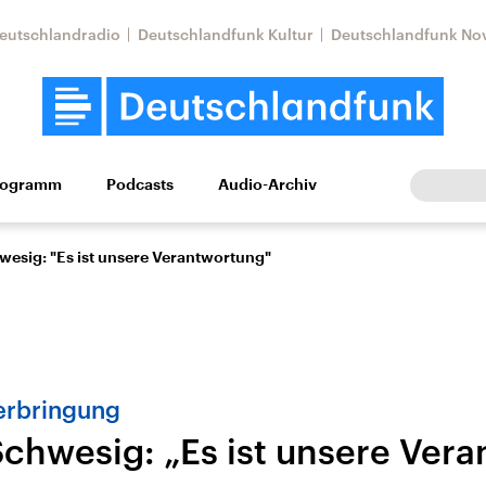
eutschlandradio
Deutschlandfunk Kultur
Deutschlandfunk No
rogramm
Podcasts
Audio-Archiv
Wirtschaft
Wissen
Kultur
Europa
Gesellschaf
esig: "Es ist unsere Verantwortung"
erbringung
chwesig: „Es ist unsere Ver
Nahostkonflikt
Iran
le Beiträge,
Aktuelle Lage und
Aktuelle Lage und